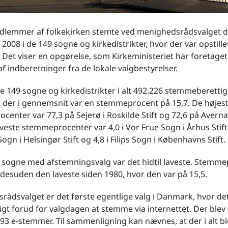
dlemmer af folkekirken stemte ved menighedsrådsvalget d
008 i de 149 sogne og kirkedistrikter, hvor der var opstillet
er. Det viser en opgørelse, som Kirkeministeriet har foretage
f indberetninger fra de lokale valgbestyrelser.
de 149 sogne og kirkedistrikter i alt 492.226 stemmeberetti
t der i gennemsnit var en stemmeprocent på 15,7. De højes
enter var 77,3 på Sejerø i Roskilde Stift og 72,6 på Averna
laveste stemmeprocenter var 4,0 i Vor Frue Sogn i Århus Stift,
ogn i Helsingør Stift og 4,8 i Filips Sogn i Københavns Stift.
af sogne med afstemningsvalg var det hidtil laveste. Stemm
 desuden den laveste siden 1980, hvor den var på 15,5.
ådsvalget er det første egentlige valg i Danmark, hvor de
gt forud for valgdagen at stemme via internettet. Der blev i
093 e-stemmer. Til sammenligning kan nævnes, at der i alt bl