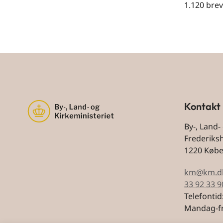
1.120 bre
Kontakt
By-, Land-
Frederiks
1220 Køb
km@km.d
33 92 33 9
Telefontid
Mandag-fr