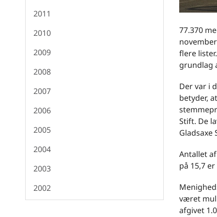
2011
77.370 me
2010
november 2
2009
flere list
grundlag a
2008
Der var i 
2007
betyder, a
stemmeproc
2006
Stift. De 
2005
Gladsaxe S
2004
Antallet 
på 15,7 er
2003
Menighedsr
2002
været muli
afgivet 1.