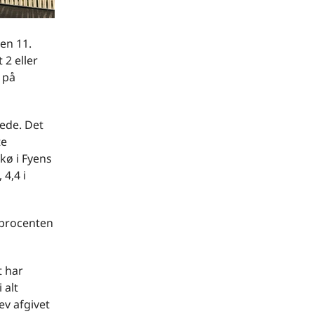
en 11.
 2 eller
t på
gede. Det
te
kø i Fyens
 4,4 i
eprocenten
t har
 alt
ev afgivet