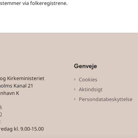
vstemmer via folkeregistrene.
Genveje
 og Kirkeministeriet
Cookies
holms Kanal 21
Aktindsigt
enhavn K
Persondatabeskyttelse
k
0
:
edag kl. 9.00-15.00