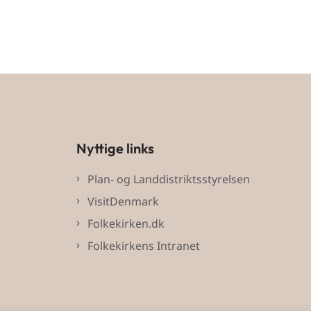
Nyttige links
Plan- og Landdistriktsstyrelsen
VisitDenmark
Folkekirken.dk
Folkekirkens Intranet