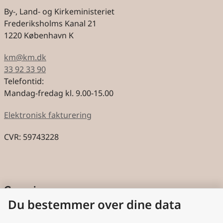
By-, Land- og Kirkeministeriet
Frederiksholms Kanal 21
1220 København K
km@km.dk
33 92 33 90
Telefontid:
Mandag-fredag kl. 9.00-15.00
Elektronisk fakturering
CVR: 59743228
Genveje
Du bestemmer over dine data
Cookies