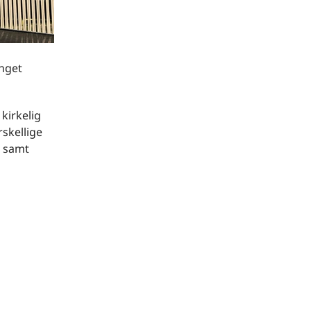
inget
kirkelig
skellige
n samt