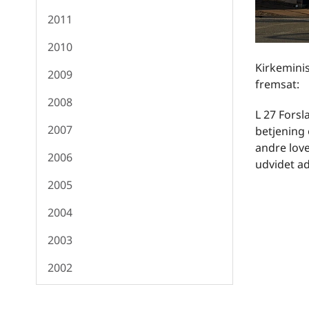
2011
2010
Kirkeminis
2009
fremsat:
2008
L 27 Forsl
2007
betjening
andre love
2006
udvidet ad
2005
2004
2003
2002