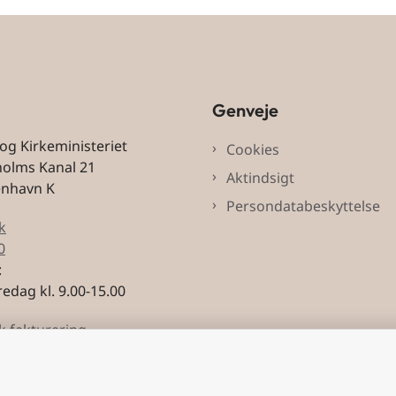
Genveje
 og Kirkeministeriet
Cookies
holms Kanal 21
Aktindsigt
enhavn K
Persondatabeskyttelse
k
0
:
edag kl. 9.00-15.00
k fakturering
3228