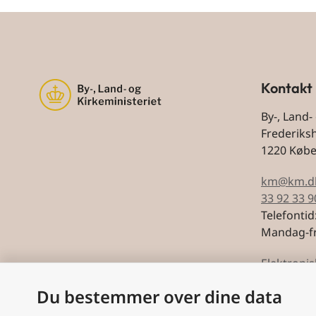
Kontakt
By-, Land-
Frederiks
1220 Køb
km@km.d
33 92 33 9
Telefontid
Mandag-fr
Elektronis
Du bestemmer over dine data
CVR: 5974