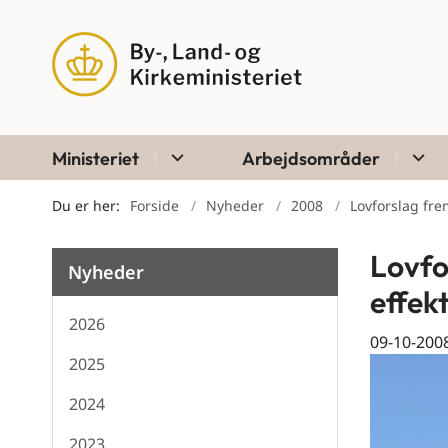
Ministeriet
Arbejdsområder
Du er her:
Forside
Nyheder
2008
Lovforslag fre
Lovfo
Nyheder
effek
2026
09-10-200
2025
2024
2023