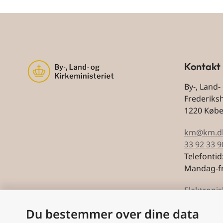
Kontakt
By-, Land-
Frederiks
1220 Køb
km@km.d
33 92 33 9
Telefontid
Mandag-fr
Elektronis
Du bestemmer over dine data
CVR: 5974