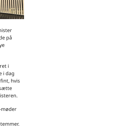
ister
de på
ye
et i
e i dag
int, hvis
 sætte
isteren.
fé-møder
vstemmer.