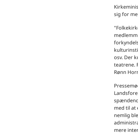
Kirkeminis
sig for m
"Folkekirk
medlemmer 
forkyndels
kulturinst
osv. Der 
teatrene. 
Rønn Hor
Pressemød
Landsforen
spændende
med til a
nemlig bl
administra
mere inter