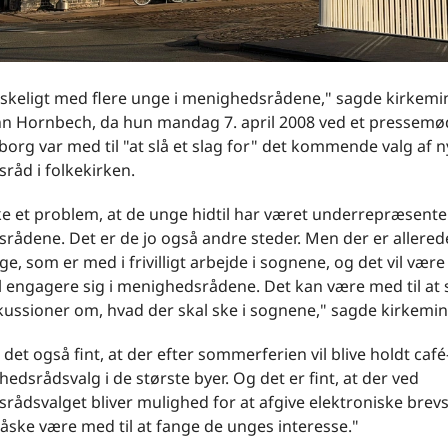
nskeligt med flere unge i menighedsrådene," sagde kirkemin
nn Hornbech, da hun mandag 7. april 2008 ved et pressemø
borg var med til "at slå et slag for" det kommende valg af n
råd i folkekirken.
ke et problem, at de unge hidtil har været underrepræsenter
ådene. Det er de jo også andre steder. Men der er allered
, som er med i frivilligt arbejde i sognene, og det vil være f
l engagere sig i menighedsrådene. Det kan være med til at
kussioner om, hvad der skal ske i sognene," sagde kirkemin
 det også fint, at der efter sommerferien vil blive holdt ca
dsrådsvalg i de største byer. Og det er fint, at der ved
rådsvalget bliver mulighed for at afgive elektroniske bre
åske være med til at fange de unges interesse."