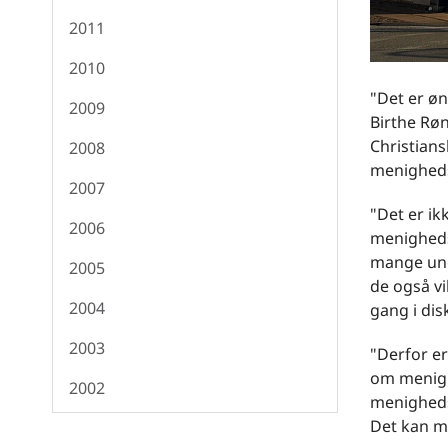
2011
2010
"Det er ø
2009
Birthe Rø
Christians
2008
menigheds
2007
"Det er ik
2006
menighedsr
mange unge
2005
de også vi
2004
gang i dis
2003
"Derfor er
om menighe
2002
menigheds
Det kan m