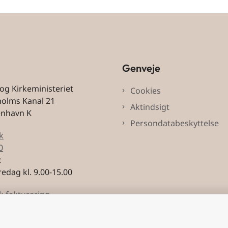
Genveje
 og Kirkeministeriet
Cookies
holms Kanal 21
Aktindsigt
enhavn K
Persondatabeskyttelse
k
0
:
edag kl. 9.00-15.00
k fakturering
3228