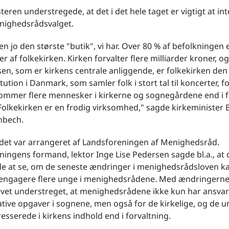
teren understregede, at det i det hele taget er vigtigt at in
enighedsrådsvalget.
en jo den største "butik", vi har. Over 80 % af befolkningen 
af folkekirken. Kirken forvalter flere milliarder kroner, o
en, som er kirkens centrale anliggende, er folkekirken den
itution i Danmark, som samler folk i stort tal til koncerter, 
kommer flere mennesker i kirkerne og sognegårdene end i f
Folkekirken er en frodig virksomhed," sagde kirkeminister 
nbech.
et var arrangeret af Landsforeningen af Menighedsråd.
ingens formand, lektor Inge Lise Pedersen sagde bl.a., at d
 at se, om de seneste ændringer i menighedsrådsloven k
t engagere flere unge i menighedsrådene. Med ændringerne
evet understreget, at menighedsrådene ikke kun har ansvar
tive opgaver i sognene, men også for de kirkelige, og de u
esserede i kirkens indhold end i forvaltning.