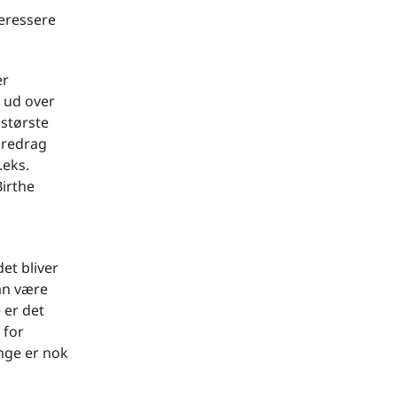
teressere
er
g ud over
 største
foredrag
.eks.
Birthe
et bliver
an være
 er det
 for
nge er nok