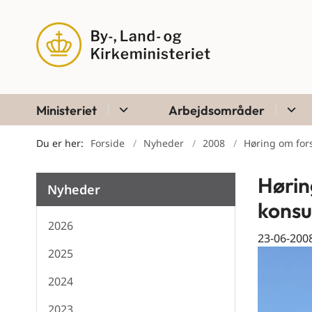
Ministeriet
Arbejdsområder
Du er her:
Forside
Nyheder
2008
Høring om fors
Høring
Nyheder
konsu
2026
23-06-200
2025
2024
2023