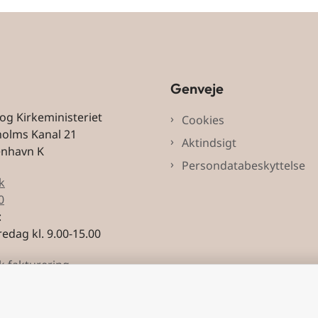
Genveje
 og Kirkeministeriet
Cookies
holms Kanal 21
Aktindsigt
enhavn K
Persondatabeskyttelse
k
0
:
edag kl. 9.00-15.00
k fakturering
3228