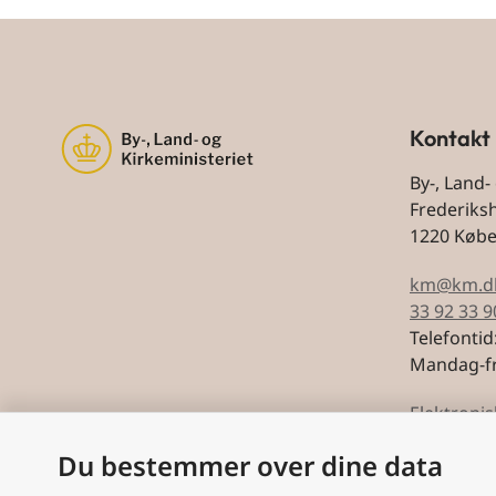
Kontakt
By-, Land-
Frederiks
1220 Køb
km@km.d
33 92 33 9
Telefontid
Mandag-fr
Elektronis
Du bestemmer over dine data
CVR: 5974