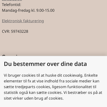
Telefontid:
Mandag-fredag kl. 9.00-15.00
Elektronisk fakturering
CVR: 59743228
Genveje
Du bestemmer over dine data
Cookies
Aktindsigt
Vi bruger cookies til at huske dit cookievalg. Enkelte
elementer til fx at vise indhold fra sociale medier kan
Persondatabeskyttelse
sætte tredjeparts cookies, ligesom funktionalitet til
statistik også kan sætte cookies. Vi bestræber os på at
Nyttige links
sitet virker uden brug af cookies.