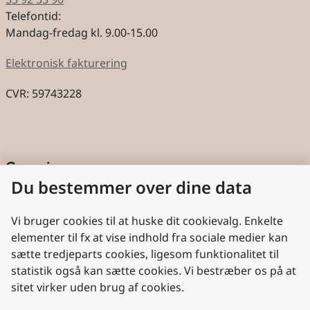
Telefontid:
Mandag-fredag kl. 9.00-15.00
Elektronisk fakturering
CVR: 59743228
Genveje
Du bestemmer over dine data
Cookies
Aktindsigt
Vi bruger cookies til at huske dit cookievalg. Enkelte
elementer til fx at vise indhold fra sociale medier kan
Persondatabeskyttelse
sætte tredjeparts cookies, ligesom funktionalitet til
statistik også kan sætte cookies. Vi bestræber os på at
Nyttige links
sitet virker uden brug af cookies.