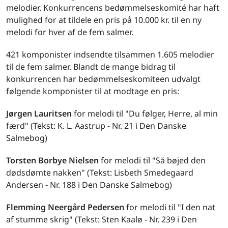
melodier. Konkurrencens bedømmelseskomité har haft
mulighed for at tildele en pris på 10.000 kr. til en ny
melodi for hver af de fem salmer.
421 komponister indsendte tilsammen 1.605 melodier
til de fem salmer. Blandt de mange bidrag til
konkurrencen har bedømmelseskomiteen udvalgt
følgende komponister til at modtage en pris:
Jørgen Lauritsen
for melodi til "Du følger, Herre, al min
færd" (Tekst: K. L. Aastrup - Nr. 21 i Den Danske
Salmebog)
Torsten Borbye Nielsen
for melodi til "Så bøjed den
dødsdømte nakken" (Tekst: Lisbeth Smedegaard
Andersen - Nr. 188 i Den Danske Salmebog)
Flemming Neergård Pedersen
for melodi til "I den nat
af stumme skrig" (Tekst: Sten Kaalø - Nr. 239 i Den