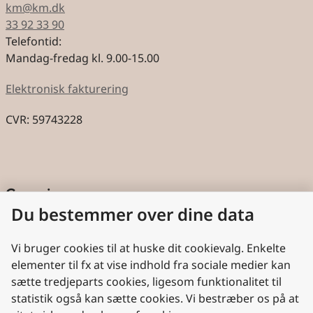
km@km.dk
33 92 33 90
Telefontid:
Mandag-fredag kl. 9.00-15.00
Elektronisk fakturering
CVR: 59743228
Genveje
Du bestemmer over dine data
Cookies
Aktindsigt
Vi bruger cookies til at huske dit cookievalg. Enkelte
elementer til fx at vise indhold fra sociale medier kan
Persondatabeskyttelse
sætte tredjeparts cookies, ligesom funktionalitet til
statistik også kan sætte cookies. Vi bestræber os på at
Nyttige links