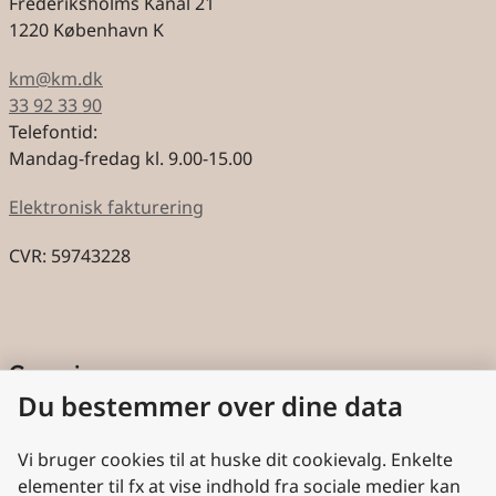
Frederiksholms Kanal 21
1220 København K
km@km.dk
33 92 33 90
Telefontid:
Mandag-fredag kl. 9.00-15.00
Elektronisk fakturering
CVR: 59743228
Genveje
Du bestemmer over dine data
Cookies
Aktindsigt
Vi bruger cookies til at huske dit cookievalg. Enkelte
elementer til fx at vise indhold fra sociale medier kan
Persondatabeskyttelse