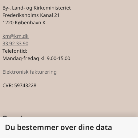
By-, Land- og Kirkeministeriet
Frederiksholms Kanal 21
1220 København K
km@km.dk
33 92 33 90
Telefontid:
Mandag-fredag kl. 9.00-15.00
Elektronisk fakturering
CVR: 59743228
Genveje
Du bestemmer over dine data
Cookies