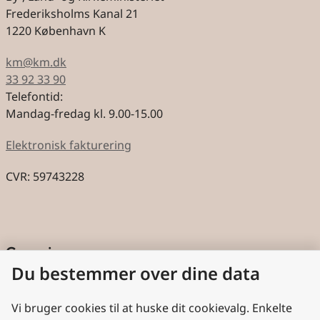
Frederiksholms Kanal 21
1220 København K
km@km.dk
33 92 33 90
Telefontid:
Mandag-fredag kl. 9.00-15.00
Elektronisk fakturering
CVR: 59743228
Genveje
Du bestemmer over dine data
Cookies
Aktindsigt
Vi bruger cookies til at huske dit cookievalg. Enkelte