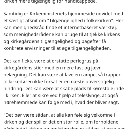
kirken mere tilgængelig for handicappede.
Samtidig er Kirkeministeriets hjemmeside udvidet med
et særligt afsnit om "Tilgængelighed i folkekirken". Her
kan menighedsråd finde et internetbaseret værktøj,
som menighedsrådene kan bruge til at tjekke kirkens
og kirkegårdens tilgængelighed og bagefter få
konkrete anvisninger til at øge tilgængeligheden.
Det kan f.eks. være at erstatte perlegrus på
kirkegårdens stier med en mere fast og jævn
belægning. Det kan være at lave en rampe, så trappen
til kirkedøren ikke forsat er en næste uoverstigelig
hindring. Det kan være at skabe plads til kørestole inde
i kirken. Eller at sikre ved hjælp af teleslynge, at også
hørehæmmede kan følge med i, hvad der bliver sagt.
"Det bør være sådan, at alle kan føle sig velkomne i
kirken og der spiller det en stor rolle, om forholdene
både inde i kirken og omkring den er sådan, at man har