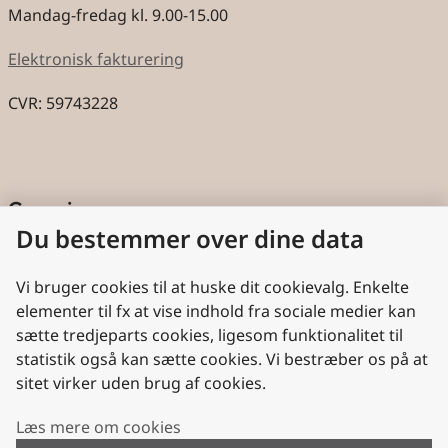
Mandag-fredag kl. 9.00-15.00
Elektronisk fakturering
CVR: 59743228
Genveje
Du bestemmer over dine data
Cookies
Aktindsigt
Vi bruger cookies til at huske dit cookievalg. Enkelte
elementer til fx at vise indhold fra sociale medier kan
Persondatabeskyttelse
sætte tredjeparts cookies, ligesom funktionalitet til
statistik også kan sætte cookies. Vi bestræber os på at
Nyttige links
sitet virker uden brug af cookies.
Plan- og Landdistriktsstyrelsen
Læs mere om cookies