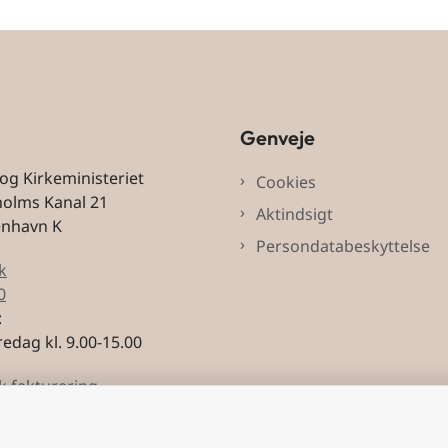
Genveje
 og Kirkeministeriet
Cookies
holms Kanal 21
Aktindsigt
enhavn K
Persondatabeskyttelse
k
0
:
edag kl. 9.00-15.00
k fakturering
3228