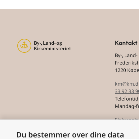
Kontakt
By-, Land-
Frederiks
1220 Køb
km@km.d
33 92 33 9
Telefontid
Mandag-fr
Elektronis
Du bestemmer over dine data
CVR: 5974