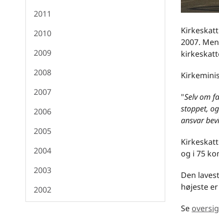
2011
Kirkeskatt
2010
2007. Men
2009
kirkeskatt
2008
Kirkeminis
2007
"
Selv om fa
stoppet, o
2006
ansvar bevi
2005
Kirkeskatt
2004
og i 75 k
2003
Den laves
højeste e
2002
Se
oversig