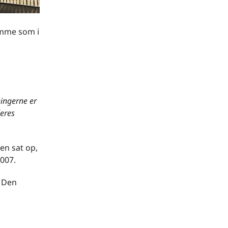
amme som i
gningerne er
eres
en sat op,
007.
. Den