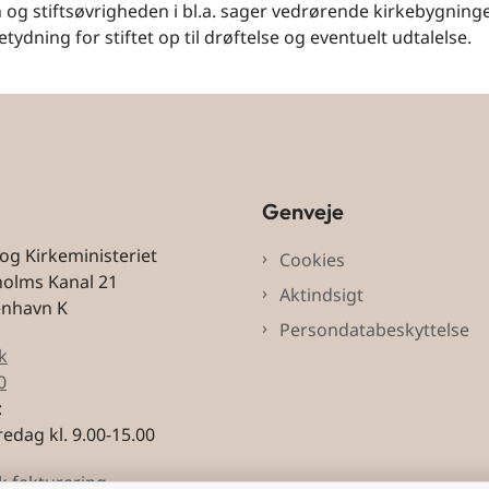
og stiftsøvrigheden i bl.a. sager vedrørende kirkebygninger
etydning for stiftet op til drøftelse og eventuelt udtalelse.
Genveje
 og Kirkeministeriet
Cookies
holms Kanal 21
Aktindsigt
enhavn K
Persondatabeskyttelse
k
0
:
edag kl. 9.00-15.00
k fakturering