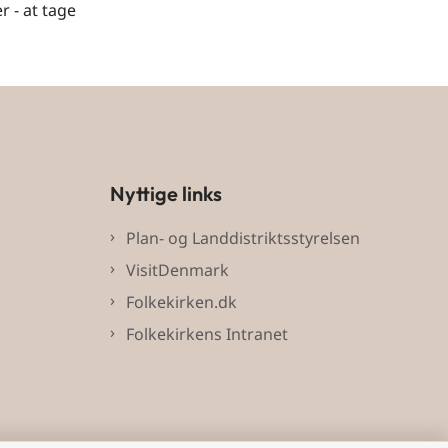
 - at tage
Nyttige links
Plan- og Landdistriktsstyrelsen
VisitDenmark
Folkekirken.dk
Folkekirkens Intranet