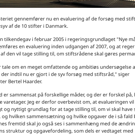
steriet gennemfører nu en evaluering af de forsøg med stif
 syv af de 10 stifter i Danmark.
 tilkendegav i februar 2005 i regeringsgrundlaget "Nye mål
emføres en evaluering inden udgangen af 2007, og at rege
f den vil tage stilling til, om stiftsrådene skal gøres perm
r tale om en meget omfattende og ambitiøs undersøgelse af
 der indtil nu er gjort i de syv forsøg med stiftsråd," siger
ter Bertel Haarder.
d er sammensat på forskellige måder, og der er forskel på, 
 varetager. Jeg er derfor overbevist om, at evalueringen vil 
og nyttigt grundlag for at tage stilling til, om vi skal have s
, og hvilken sammensætning og hvilke opgaver de i så fald 
enes fremtid skal jo også ses i sammenhæng med de ændrin
ens struktur og opgavefordeling, som dels er vedtaget med