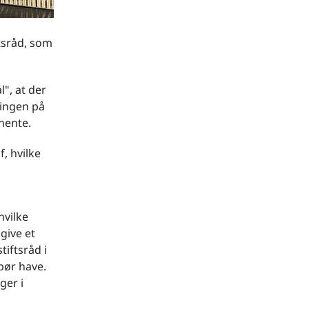
tsråd, som
", at der
ringen på
anente.
, hvilke
hvilke
give et
tiftsråd i
bør have.
ger i