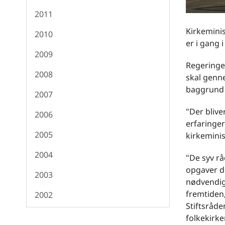
2011
Kirkemini
2010
er i gang i
2009
Regeringen
2008
skal genn
baggrund a
2007
"Der blive
2006
erfaringer
2005
kirkeminis
2004
"De syv rå
opgaver de
2003
nødvendigt 
fremtiden
2002
Stiftsråd
folkekirk