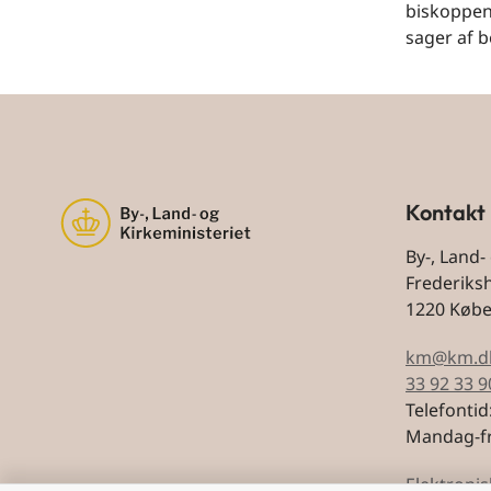
biskoppen 
sager af b
Kontakt
By-, Land-
Frederiks
1220 Køb
km@km.d
33 92 33 9
Telefontid
Mandag-fr
Elektronis