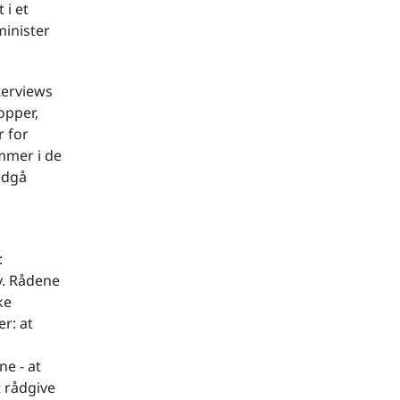
 i et
minister
terviews
opper,
r for
mmer i de
indgå
:
v. Rådene
ke
r: at
e - at
t rådgive