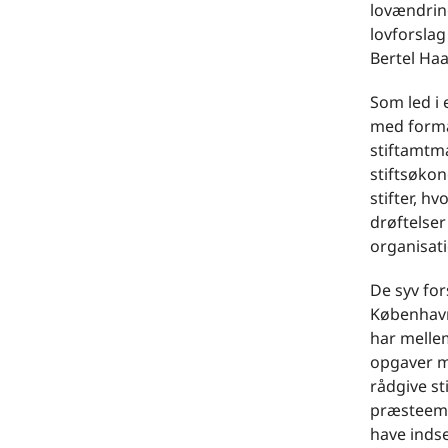
lovændring
lovforslag
Bertel Haa
Som led i 
med formæ
stiftamtmæ
stiftsøko
stifter, h
drøftelse
organisati
De syv for
København,
har mellem
opgaver m
rådgive st
præsteembe
have indse