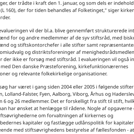
er, der trådte i kraft den 1. januar, og som dels er indeholdt
 (L 160), der for tiden behandles af Folketinget," siger kirke
rder.
evalueringen vil der bl.a. blive gennemført strukturerede in
nd for og andre medlemmer af de syv stiftsråd, med bisk
nd og stiftskontorchefer i alle stifter samt repræsentante
nomiudvalg og distriktsforeninger af menighedsrådsmedle
vor der ikke er forsøg med stiftsråd. I evalueringen vil også 
r med Den danske Præsteforening, kirkefunktionærernes
oner og relevante folkekirkelige organisationer.
søg har været i gang siden 2004 eller 2005 i følgende stifter
 Lolland-Falster, Fyen, Aalborg, Viborg, Århus og Hadersle
 6 og 26 medlemmer. Det er forskelligt fra stift til stift, hvil
an har ønsket at henlægge til rådene. Nogle af opgaverne e
iftsøvrighederne om forvaltningen af kirkernes og
dernes kapitaler og fastlægge udlånspolitik for kapitalern
ende med stiftsøvrighedens bestyrelse af fællesfonden - a