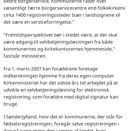
bedre borgerservice. Kommunerne råder over
væsentligt færre borgerservicecentre end folkekirkens
cirka 1400 registreringssteder. Især i landsognene vil
det være en serviceforringelse."
"Fremtidsperspektivet bør i stedet være, at der skal
være adgang til selvbetjeningsløsningen fra både
kommunernes og kirkekontorernes hjemmeside,"
fastslår ministeren.
Fra 1. marts 2007 kan forældrene foretage
indberetningen hjemme fra deres egen computer.
Kirkeministeriet har det sidste års tid arbejdet på at
udvikle en selvbetjeningsløsning for elektronisk
registrering, som forældre med digital signatur kan
bruge.
I Sønderjylland, hvor det er kommunerne, der står for
fødselsregistreringen, foregår selve registreringen i
dag på papir, mens den i resten af landet, hvor