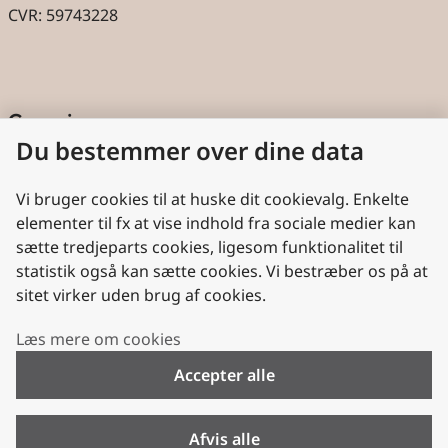
CVR: 59743228
Genveje
Du bestemmer over dine data
Cookies
Aktindsigt
Vi bruger cookies til at huske dit cookievalg. Enkelte
elementer til fx at vise indhold fra sociale medier kan
Persondatabeskyttelse
sætte tredjeparts cookies, ligesom funktionalitet til
statistik også kan sætte cookies. Vi bestræber os på at
Nyttige links
sitet virker uden brug af cookies.
Plan- og Landdistriktsstyrelsen
Læs mere om cookies
VisitDenmark
Accepter alle
Folkekirken.dk
Folkekirkens Intranet
Afvis alle