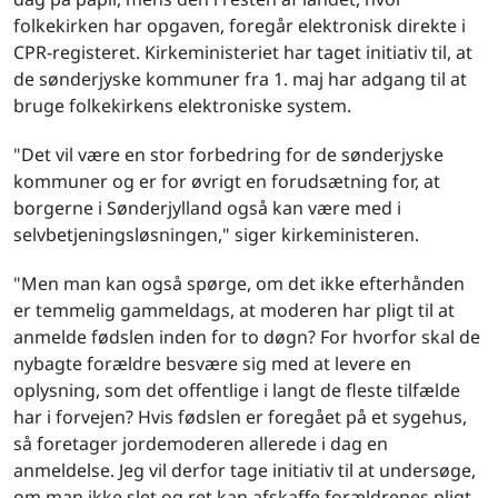
folkekirken har opgaven, foregår elektronisk direkte i
CPR-registeret. Kirkeministeriet har taget initiativ til, at
de sønderjyske kommuner fra 1. maj har adgang til at
bruge folkekirkens elektroniske system.
"Det vil være en stor forbedring for de sønderjyske
kommuner og er for øvrigt en forudsætning for, at
borgerne i Sønderjylland også kan være med i
selvbetjeningsløsningen," siger kirkeministeren.
"Men man kan også spørge, om det ikke efterhånden
er temmelig gammeldags, at moderen har pligt til at
anmelde fødslen inden for to døgn? For hvorfor skal de
nybagte forældre besvære sig med at levere en
oplysning, som det offentlige i langt de fleste tilfælde
har i forvejen? Hvis fødslen er foregået på et sygehus,
så foretager jordemoderen allerede i dag en
anmeldelse. Jeg vil derfor tage initiativ til at undersøge,
om man ikke slet og ret kan afskaffe forældrenes pligt