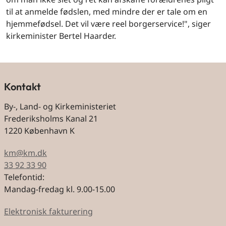
til at anmelde fødslen, med mindre der er tale om en
hjemmefødsel. Det vil være reel borgerservice!", siger
kirkeminister Bertel Haarder.
Kontakt
By-, Land- og Kirkeministeriet
Frederiksholms Kanal 21
1220 København K
km@km.dk
33 92 33 90
Telefontid:
Mandag-fredag kl. 9.00-15.00
Elektronisk fakturering