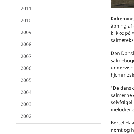
2011
Kirkeminis
2010
åbning af
2009
klikke på
salmeteks
2008
Den Danske
2007
salmebogen
undervisni
2006
hjemmesid
2005
"De dansk
2004
salmerne e
selvfølgel
2003
melodier a
2002
Bertel Haa
nemt og hu