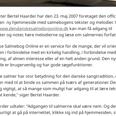
ter Bertel Haarder har den 23. maj 2007 foretaget den offici
 en ny hjemmeside med salmebogens tekster og melodier. 
www.dendanskesalmebogonline.dk
kan man få adgang til
ter og noter, høre melodierne og læse om salmernes forfat
 Salmebog Online er en service for de mange, der vil orien
 i forbindelse med en kirkelig handling, i forbindelse med
ng, af almen interesse eller af en helt anden grund. Den ny
e er brugervenlig og har gode søgefunktioner.
e salmer har stor betydning for den danske sangtradition,
r med til at binde os sammen på tværs af generationer. Der
ig vigtigt, at så mange som muligt har adgang til at lære te
t kende," siger Bertel Haarder.
rder udtaler: "Adgangen til salmerne skal være nem. Og de
rtigt at gå på internettet, klikke sig ind på hjemmesiden, s