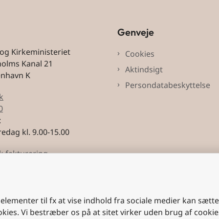
Genveje
 og Kirkeministeriet
Cookies
holms Kanal 21
Aktindsigt
enhavn K
Persondatabeskyttelse
k
0
:
edag kl. 9.00-15.00
k fakturering
3228
 elementer til fx at vise indhold fra sociale medier kan sætt
okies. Vi bestræber os på at sitet virker uden brug af cookie