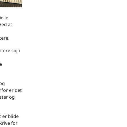
elle
Ved at
tere.
tere sig i
e
 og
for er det
kster og
t er både
krive for