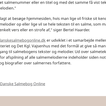
et salmenummer eller en titel og med det samme få vist te
melodien."
lagt at besøge hjemmesiden, hvis man lige vil friske sit kend
elodier op eller lige vil se hele teksten til en salme, som 
enkelt vers eller en strofe af," siger Bertel Haarder.
anskesalmebogonline.dk
er udviklet i et samarbejde mell
steriet og Det Kgl. Vajsenhus med det formål at give så m
gang til salmebogens tekster og melodier. Ud over salmete
or afspilning af alle salmemelodierne indeholder siden note
g biografier over salmernes forfattere.
Danske Salmebog Online