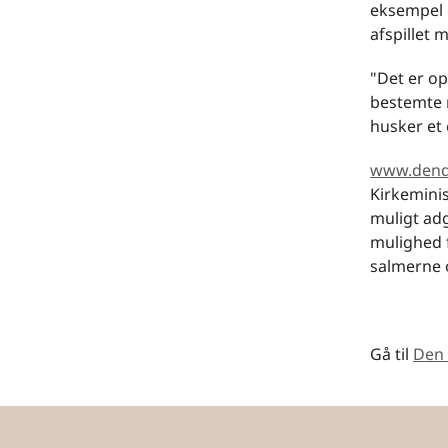
eksempel 
afspillet 
"Det er op
bestemte m
husker et 
www.dend
Kirkemini
muligt ad
mulighed f
salmerne o
Gå til
Den 