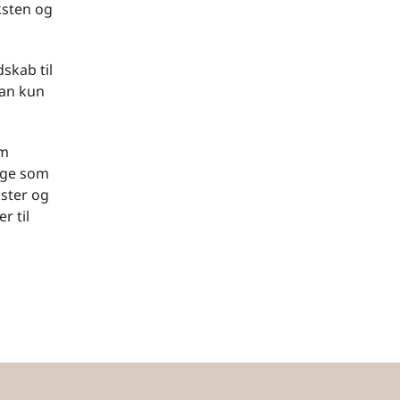
ksten og
skab til
man kun
em
ange som
kster og
r til