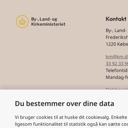
Kontakt
By-, Land-
Frederiks
1220 Køb
km@km.d
33 92 33 9
Telefontid
Mandag-fr
Elektronis
Du bestemmer over dine data
CVR: 5974
Vi bruger cookies til at huske dit cookievalg. Enkelte
ligesom funktionalitet til statistik også kan sætte co