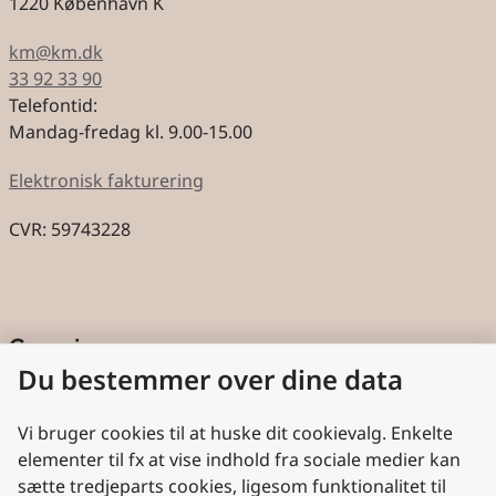
1220 København K
km@km.dk
33 92 33 90
Telefontid:
Mandag-fredag kl. 9.00-15.00
Elektronisk fakturering
CVR: 59743228
Genveje
Du bestemmer over dine data
Cookies
Aktindsigt
Vi bruger cookies til at huske dit cookievalg. Enkelte
elementer til fx at vise indhold fra sociale medier kan
Persondatabeskyttelse
sætte tredjeparts cookies, ligesom funktionalitet til