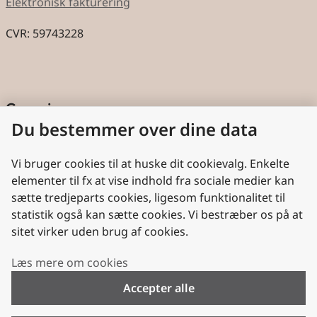
Elektronisk fakturering
CVR: 59743228
Genveje
Du bestemmer over dine data
Cookies
Aktindsigt
Vi bruger cookies til at huske dit cookievalg. Enkelte
elementer til fx at vise indhold fra sociale medier kan
Persondatabeskyttelse
sætte tredjeparts cookies, ligesom funktionalitet til
statistik også kan sætte cookies. Vi bestræber os på at
Nyttige links
sitet virker uden brug af cookies.
Plan- og Landdistriktsstyrelsen
Læs mere om cookies
VisitDenmark
Accepter alle
Folkekirken.dk