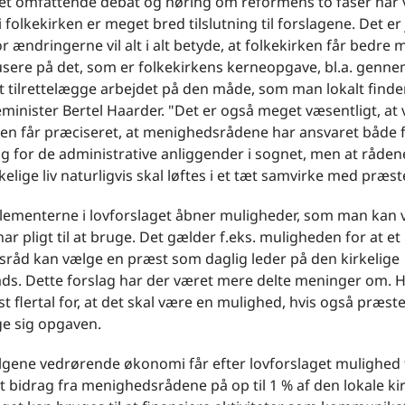
t omfattende debat og høring om reformens to faser har vi
 folkekirken er meget bred tilslutning til forslagene. Det e
for ændringerne vil alt i alt betyde, at folkekirken får bedre
usere på det, som er folkekirkens kerneopgave, bl.a. genne
 at tilrettelægge arbejdet på den måde, som man lokalt finde
eminister Bertel Haarder. "Det er også meget væsentligt, at v
gen får præciseret, at menighedsrådene har ansvaret både 
og for de administrative anliggender i sognet, men at råde
rkelige liv naturligvis skal løftes i et tæt samvirke med præst
elementerne i lovforslaget åbner muligheder, som man kan 
ar pligt til at bruge. Det gælder f.eks. muligheden for at et
råd kan vælge en præst som daglig leder på den kirkelige
ads. Dette forslag har der været mere delte meninger om. 
st flertal for, at det skal være en mulighed, hvis også præsten
age sig opgaven.
lgene vedrørende økonomi får efter lovforslaget mulighed 
t bidrag fra menighedsrådene på op til 1 % af den lokale ki