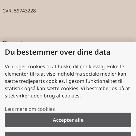
CVR: 59743228
Genveje
Du bestemmer over dine data
Cookies
Aktindsigt
Vi bruger cookies til at huske dit cookievalg. Enkelte
elementer til fx at vise indhold fra sociale medier kan
Persondatabeskyttelse
sætte tredjeparts cookies, ligesom funktionalitet til
statistik også kan sætte cookies. Vi bestræber os på at
Nyttige links
sitet virker uden brug af cookies.
Plan- og Landdistriktsstyrelsen
Læs mere om cookies
VisitDenmark
Accepter alle
Folkekirken.dk