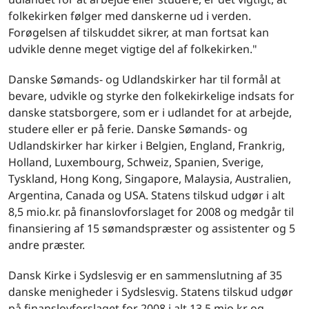
folkekirken følger med danskerne ud i verden.
Forøgelsen af tilskuddet sikrer, at man fortsat kan
udvikle denne meget vigtige del af folkekirken."
Danske Sømands- og Udlandskirker har til formål at
bevare, udvikle og styrke den folkekirkelige indsats for
danske statsborgere, som er i udlandet for at arbejde,
studere eller er på ferie. Danske Sømands- og
Udlandskirker har kirker i Belgien, England, Frankrig,
Holland, Luxembourg, Schweiz, Spanien, Sverige,
Tyskland, Hong Kong, Singapore, Malaysia, Australien,
Argentina, Canada og USA. Statens tilskud udgør i alt
8,5 mio.kr. på finanslovforslaget for 2008 og medgår til
finansiering af 15 sømandspræster og assistenter og 5
andre præster.
Dansk Kirke i Sydslesvig er en sammenslutning af 35
danske menigheder i Sydslesvig. Statens tilskud udgør
på finanslovforslaget for 2008 i alt 13,5 mio.kr og