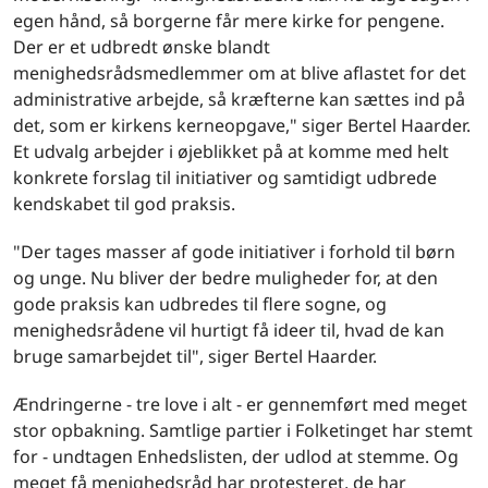
egen hånd, så borgerne får mere kirke for pengene.
Der er et udbredt ønske blandt
menighedsrådsmedlemmer om at blive aflastet for det
administrative arbejde, så kræfterne kan sættes ind på
det, som er kirkens kerneopgave," siger Bertel Haarder.
Et udvalg arbejder i øjeblikket på at komme med helt
konkrete forslag til initiativer og samtidigt udbrede
kendskabet til god praksis.
"Der tages masser af gode initiativer i forhold til børn
og unge. Nu bliver der bedre muligheder for, at den
gode praksis kan udbredes til flere sogne, og
menighedsrådene vil hurtigt få ideer til, hvad de kan
bruge samarbejdet til", siger Bertel Haarder.
Ændringerne - tre love i alt - er gennemført med meget
stor opbakning. Samtlige partier i Folketinget har stemt
for - undtagen Enhedslisten, der udlod at stemme. Og
meget få menighedsråd har protesteret, de har