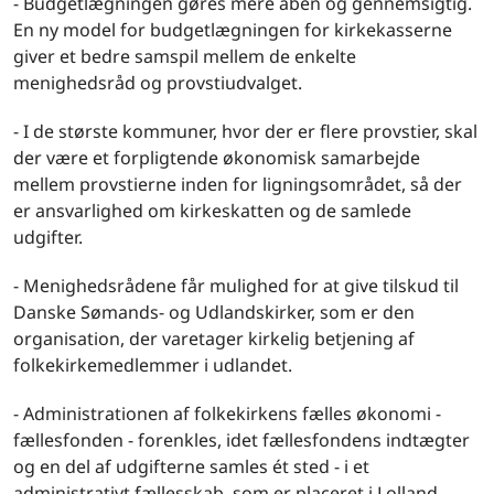
- Budgetlægningen gøres mere åben og gennemsigtig.
En ny model for budgetlægningen for kirkekasserne
giver et bedre samspil mellem de enkelte
menighedsråd og provstiudvalget.
- I de største kommuner, hvor der er flere provstier, skal
der være et forpligtende økonomisk samarbejde
mellem provstierne inden for ligningsområdet, så der
er ansvarlighed om kirkeskatten og de samlede
udgifter.
- Menighedsrådene får mulighed for at give tilskud til
Danske Sømands- og Udlandskirker, som er den
organisation, der varetager kirkelig betjening af
folkekirkemedlemmer i udlandet.
- Administrationen af folkekirkens fælles økonomi -
fællesfonden - forenkles, idet fællesfondens indtægter
og en del af udgifterne samles ét sted - i et
administrativt fællesskab, som er placeret i Lolland-