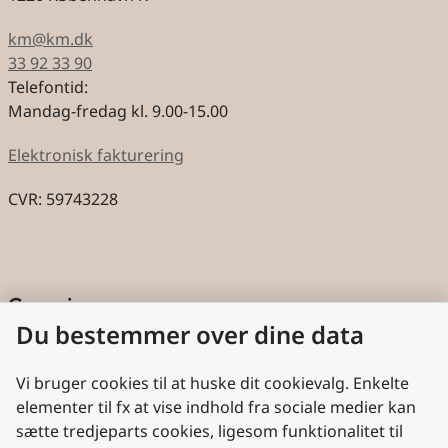
km@km.dk
33 92 33 90
Telefontid:
Mandag-fredag kl. 9.00-15.00
Elektronisk fakturering
CVR: 59743228
Genveje
Du bestemmer over dine data
Cookies
Aktindsigt
Vi bruger cookies til at huske dit cookievalg. Enkelte
elementer til fx at vise indhold fra sociale medier kan
Persondatabeskyttelse
sætte tredjeparts cookies, ligesom funktionalitet til