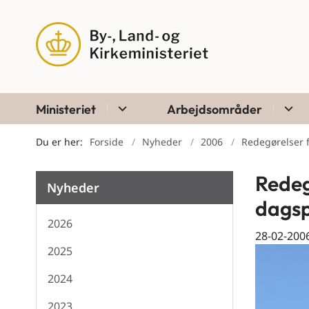
Ministeriet
Arbejdsområder
Du er her:
Forside
Nyheder
2006
Redegørelser fr
Redegø
Nyheder
dagsp
2026
28-02-200
2025
2024
2023