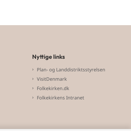
Nyttige links
Plan- og Landdistriktsstyrelsen
VisitDenmark
Folkekirken.dk
Folkekirkens Intranet