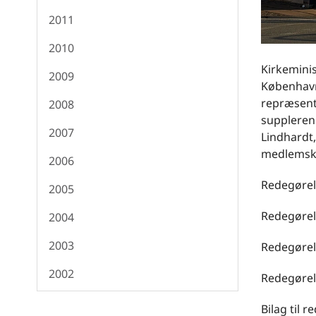
2011
2010
Kirkeminis
2009
Københavns
repræsenta
2008
suppleren
2007
Lindhardt,
medlemska
2006
Redegørel
2005
Redegørels
2004
2003
Redegørels
2002
Redegørels
Bilag til r