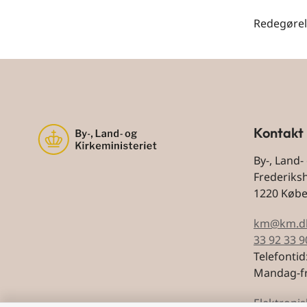
Redegørels
Kontakt
By-, Land-
Frederiks
1220 Køb
km@km.d
33 92 33 9
Telefontid
Mandag-fr
Elektronis