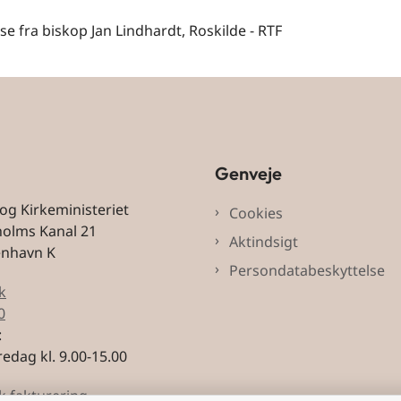
e fra biskop Jan Lindhardt, Roskilde - RTF
Genveje
 og Kirkeministeriet
Cookies
holms Kanal 21
Aktindsigt
enhavn K
Persondatabeskyttelse
k
0
:
edag kl. 9.00-15.00
k fakturering