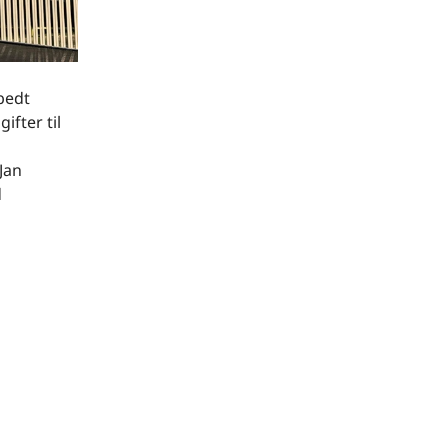
bedt
ifter til
Jan
d