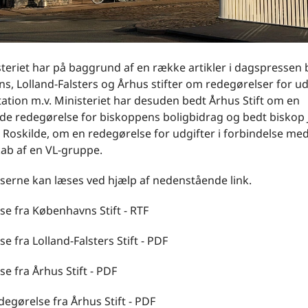
teriet har på baggrund af en række artikler i dagspressen 
, Lolland-Falsters og Århus stifter om redegørelser for udg
tion m.v. Ministeriet har desuden bedt Århus Stift om en
de redegørelse for biskoppens boligbidrag og bedt biskop 
 Roskilde, om en redegørelse for udgifter i forbindelse me
b af en VL-gruppe.
serne kan læses ved hjælp af nedenstående link.
e fra Københavns Stift - RTF
e fra Lolland-Falsters Stift - PDF
e fra Århus Stift - PDF
edegørelse fra Århus Stift - PDF