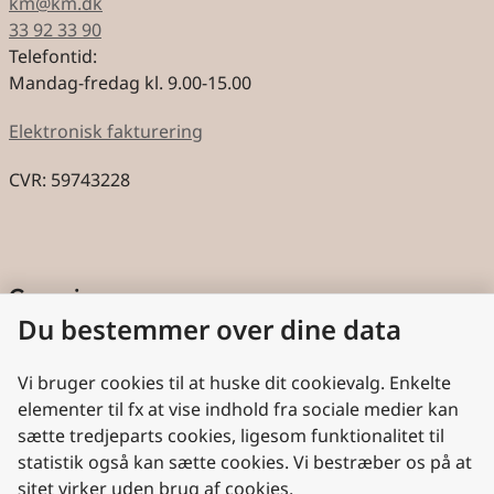
km@km.dk
33 92 33 90
Telefontid:
Mandag-fredag kl. 9.00-15.00
Elektronisk fakturering
CVR: 59743228
Genveje
Du bestemmer over dine data
Cookies
Aktindsigt
Vi bruger cookies til at huske dit cookievalg. Enkelte
elementer til fx at vise indhold fra sociale medier kan
Persondatabeskyttelse
sætte tredjeparts cookies, ligesom funktionalitet til
statistik også kan sætte cookies. Vi bestræber os på at
Nyttige links
sitet virker uden brug af cookies.