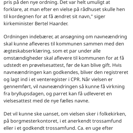
pris på den nye ordning. Det var helt umuligt at
forklare, at man efter en vielse på rådhuset skulle hen
til kordegnen for at få ændret sit navn," siger
kirkeminister Bertel Haarder.
Ordningen indebærer, at ansøgning om navneændring
skal kunne afleveres til kommunen sammen med den
ægteskabserklæring, som et par under alle
omstændigheder skal aflevere til kommunen for at få
udstedt en prøvelsesattest, før de kan blive gift. Hvis
navneændringen kan godkendes, bliver den registreret
og lagt ind i et venteregister i CPR. Når vielsen er
gennemført, vil nav­neændringen så kunne få virkning
fra bryllupsdagen, og parret kan få udleveret en
vielsesattest med de nye fælles navne.
Det vil kunne ske uanset, om vielsen sker i folkekirken,
på borgmesterkontoret, i et anerkendt trossamfund
eller i et godkendt trossamfund. Ca. en uge efter