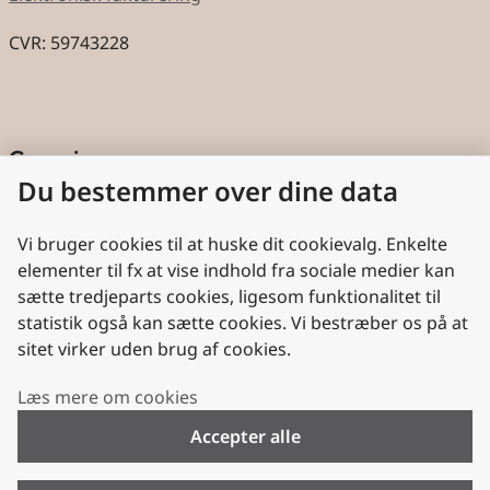
CVR: 59743228
Genveje
Du bestemmer over dine data
Cookies
Aktindsigt
Vi bruger cookies til at huske dit cookievalg. Enkelte
elementer til fx at vise indhold fra sociale medier kan
Persondatabeskyttelse
sætte tredjeparts cookies, ligesom funktionalitet til
statistik også kan sætte cookies. Vi bestræber os på at
Nyttige links
sitet virker uden brug af cookies.
Plan- og Landdistriktsstyrelsen
Læs mere om cookies
VisitDenmark
Accepter alle
Folkekirken.dk