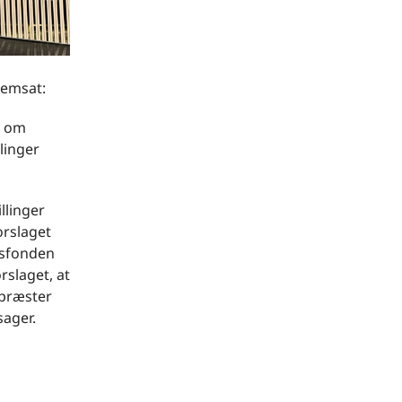
remsat:
v om
linger
llinger
orslaget
esfonden
rslaget, at
 præster
sager.