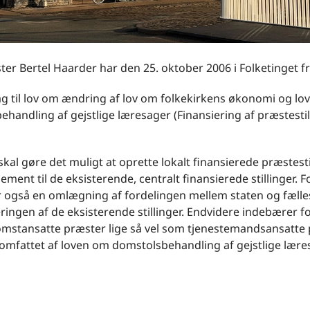
ter Bertel Haarder har den 25. oktober 2006 i Folketinget f
ag til lov om ændring af lov om folkekirkens økonomi og lo
handling af gejstlige læresager (Finansiering af præstestil
skal gøre det muligt at oprette lokalt finansierede præstesti
ment til de eksisterende, centralt finansierede stillinger. F
 også en omlægning af fordelingen mellem staten og fæll
eringen af de eksisterende stillinger. Endvidere indebærer fo
mstansatte præster lige så vel som tjenestemandsansatte
omfattet af loven om domstolsbehandling af gejstlige lære