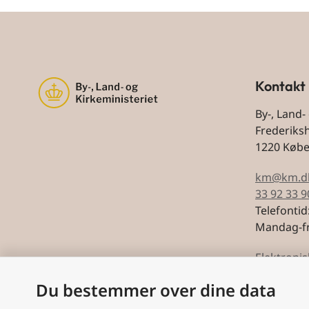
Kontakt
By-, Land-
Frederiks
1220 Køb
km@km.d
33 92 33 9
Telefontid
Mandag-fr
Elektronis
Du bestemmer over dine data
CVR: 5974