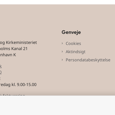
Genveje
 og Kirkeministeriet
Cookies
holms Kanal 21
Aktindsigt
enhavn K
Persondatabeskyttelse
k
0
:
edag kl. 9.00-15.00
k fakturering
3228