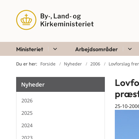
Ministeriet
Arbejdsområder
Du er her:
Forside
Nyheder
2006
Lovforslag fre
Lovfo
Nyheder
præst
2026
25-10-200
2025
2024
2023