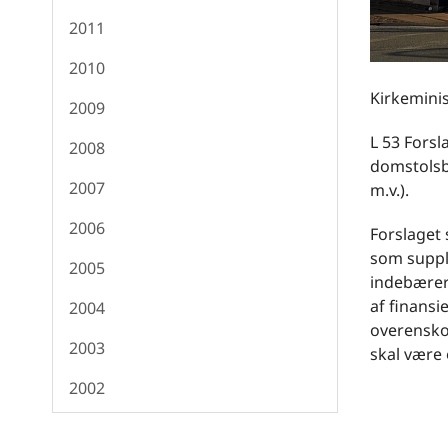
2011
2010
Kirkeminis
2009
L 53 Forsl
2008
domstolsbe
2007
m.v.).
2006
Forslaget 
som supple
2005
indebærer
af finansi
2004
overensko
2003
skal være 
2002