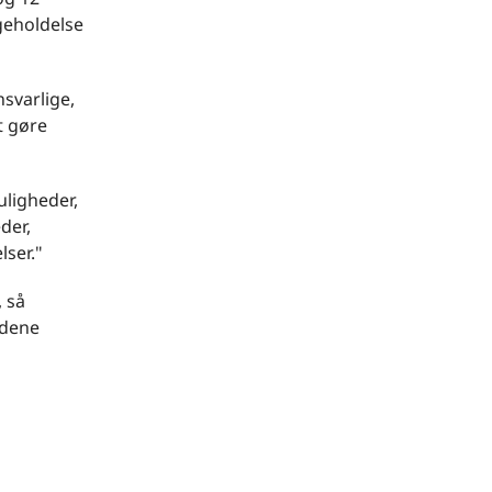
geholdelse
nsvarlige,
t gøre
uligheder,
der,
lser."
, så
rdene