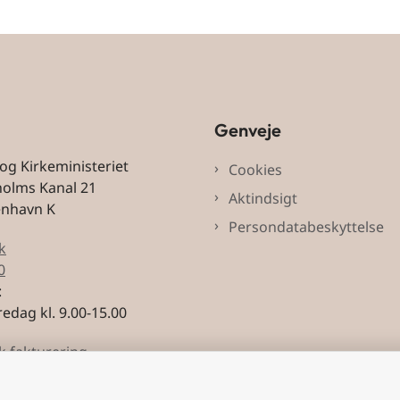
Genveje
 og Kirkeministeriet
Cookies
holms Kanal 21
Aktindsigt
enhavn K
Persondatabeskyttelse
k
0
:
edag kl. 9.00-15.00
k fakturering
3228