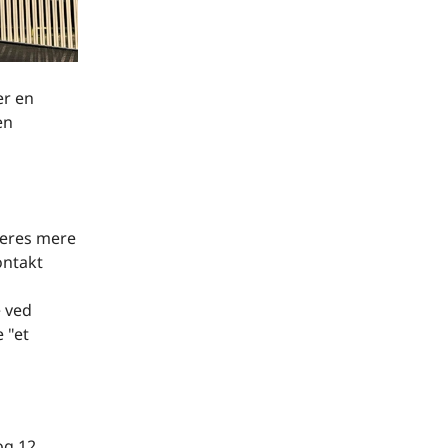
er en
en
deres mere
ontakt
e ved
 "et
og 12