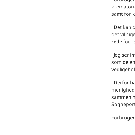
krematori
samt for 
"Det kan d
det vil si
rede for,"
"Jeg ser i
som de enk
vedligehol
"Derfor h
menigheds
sammen med
Sogneport
Forbruger