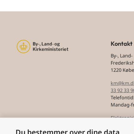
Kontakt
By-, Land-
Frederiks
1220 Køb
km@km.d
33 92 33 9
Telefontid
Mandag-fr
Elektronis
Du bestemmer over dine data
CVR: 5974