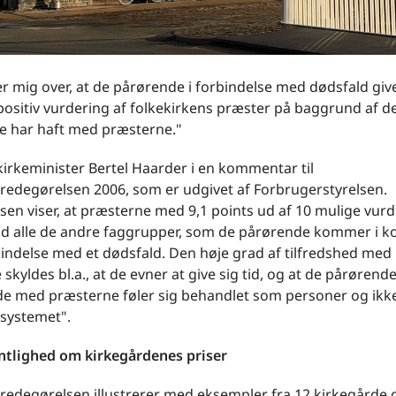
r mig over, at de pårørende i forbindelse med dødsfald giv
positiv vurdering af folkekirkens præster på baggrund af d
de har haft med præsterne."
kirkeminister Bertel Haarder i en kommentar til
redegørelsen 2006, som er udgivet af Forbrugerstyrelsen.
sen viser, at præsterne med 9,1 points ud af 10 mulige vur
end alle de andre faggrupper, som de pårørende kommer i k
indelse med et dødsfald. Den høje grad af tilfredshed med
skyldes bl.a., at de evner at give sig tid, og at de pårørend
e med præsterne føler sig behandlet som personer og ikke
systemet".
ntlighed om kirkegårdenes priser
redegørelsen illustrerer med eksempler fra 12 kirkegårde 