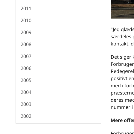
2011
2010
"Jeg glæde
2009
særdeles 
kontakt, 
2008
2007
Det siger 
Forbruger
2006
Redegørel
positivt 
2005
med i forb
2004
præsterne 
deres mød
2003
nummer i 
2002
Mere offe
Forbruger