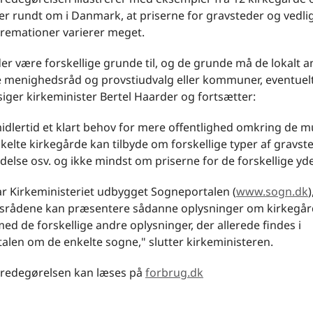
er rundt om i Danmark, at priserne for gravsteder og vedli
kremationer varierer meget.
er være forskellige grunde til, og de grunde må de lokalt a
ge menighedsråd og provstiudvalg eller kommuner, eventuel
 siger kirkeminister Bertel Haarder og fortsætter:
midlertid et klart behov for mere offentlighed omkring de m
elte kirkegårde kan tilbyde om forskellige typer af gravste
delse osv. og ikke mindst om priserne for de forskellige yde
ar Kirkeministeriet udbygget Sogneportalen (
www.sogn.dk
)
rådene kan præsentere sådanne oplysninger om kirkegå
 de forskellige andre oplysninger, der allerede findes i
alen om de enkelte sogne," slutter kirkeministeren.
redegørelsen kan læses på
forbrug.dk