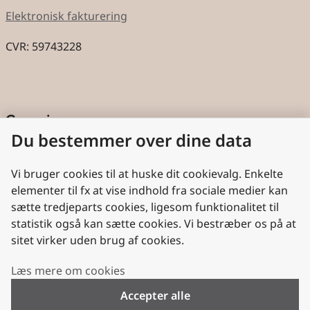
Elektronisk fakturering
CVR: 59743228
Genveje
Du bestemmer over dine data
Cookies
Aktindsigt
Vi bruger cookies til at huske dit cookievalg. Enkelte
elementer til fx at vise indhold fra sociale medier kan
Persondatabeskyttelse
sætte tredjeparts cookies, ligesom funktionalitet til
statistik også kan sætte cookies. Vi bestræber os på at
Nyttige links
sitet virker uden brug af cookies.
Plan- og Landdistriktsstyrelsen
Læs mere om cookies
VisitDenmark
Accepter alle