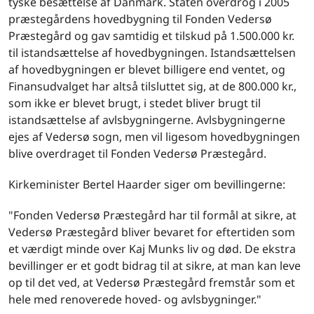
tyske besættelse af Danmark. Staten overdrog i 2005
præstegårdens hovedbygning til Fonden Vedersø
Præstegård og gav samtidig et tilskud på 1.500.000 kr.
til istandsættelse af hovedbygningen. Istandsættelsen
af hovedbygningen er blevet billigere end ventet, og
Finansudvalget har altså tilsluttet sig, at de 800.000 kr.,
som ikke er blevet brugt, i stedet bliver brugt til
istandsættelse af avlsbygningerne. Avlsbygningerne
ejes af Vedersø sogn, men vil ligesom hovedbygningen
blive overdraget til Fonden Vedersø Præstegård.
Kirkeminister Bertel Haarder siger om bevillingerne:
"Fonden Vedersø Præstegård har til formål at sikre, at
Vedersø Præstegård bliver bevaret for eftertiden som
et værdigt minde over Kaj Munks liv og død. De ekstra
bevillinger er et godt bidrag til at sikre, at man kan leve
op til det ved, at Vedersø Præstegård fremstår som et
hele med renoverede hoved- og avlsbygninger."