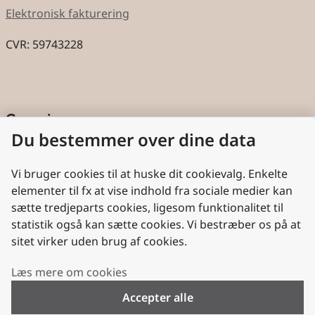
Elektronisk fakturering
CVR: 59743228
Genveje
Du bestemmer over dine data
Cookies
Aktindsigt
Vi bruger cookies til at huske dit cookievalg. Enkelte
elementer til fx at vise indhold fra sociale medier kan
Persondatabeskyttelse
sætte tredjeparts cookies, ligesom funktionalitet til
statistik også kan sætte cookies. Vi bestræber os på at
Nyttige links
sitet virker uden brug af cookies.
Plan- og Landdistriktsstyrelsen
Læs mere om cookies
VisitDenmark
Accepter alle
Folkekirken.dk