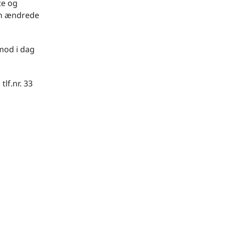
te og
den ændrede
 mod i dag
lf.nr. 33