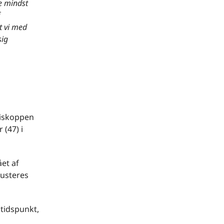
ke mindst
t vi med
sig
 biskoppen
 (47) i
et af
usteres
tidspunkt,