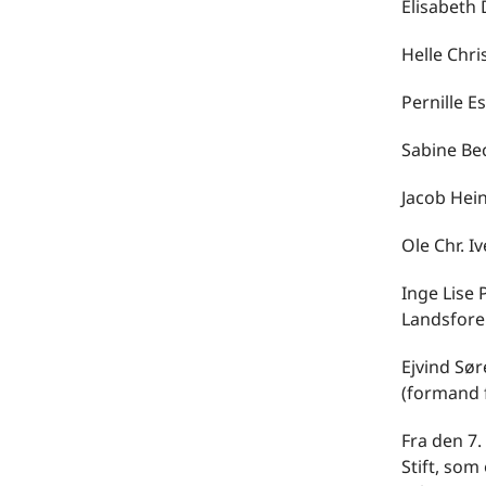
Elisabeth 
Helle Chr
Pernille E
Sabine Be
Jacob Hei
Ole Chr. 
Inge Lise
Landsforen
Ejvind Sø
(formand f
Fra den 7
Stift, som