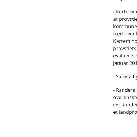
- Kertemin
at provsti
kommune s
fremover b
Kertemind
provstiets
evaluere 
januar 20
- Samsø fl
- Randers 
overensst
i et Rande
et landpro