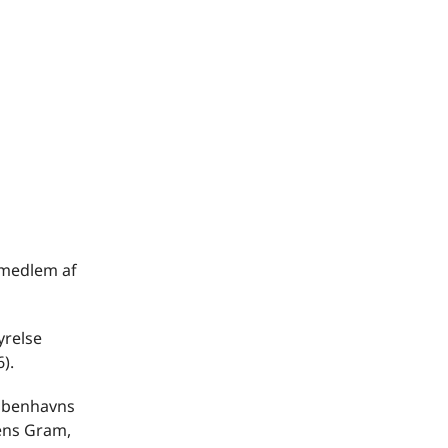
(medlem af
yrelse
).
Københavns
Jens Gram,