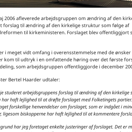
aj 2006 afleverede arbejdsgruppen om ændring af den kirk
it forslag til ændring af den kirkelige struktur som følge af
eformen til kirkeministeren. Forslaget blev offentliggjor
 er i meget vidt omfang i overensstemmelse med de ønsker
er kom til udtryk i en omfattende høring over det første fors
ddeling, som arbejdsgruppen offentliggjorde i december 20
ter Bertel Haarder udtaler:
je studeret arbejdsgruppens forslag til ændring af den kirkelige s
 har haft lejlighed til at drøfte forslaget med Folketingets partier
get forskellige henvendelser om forslaget, som er indgået i min
r, ligesom biskopperne har haft lejlighed til at kommentere forsl
rund har jeg foretaget enkelte justeringer af forslaget. Det er 