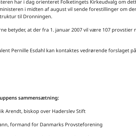
teren har i dag orienteret Folketingets Kirkeudvalg om det
 ministeren i midten af august vil sende forestillinger om 
struktur til Dronningen.
e betyder, at der fra 1. januar 2007 vil være 107 provstier
ent Pernille Esdahl kan kontaktes vedrørende forslaget på t
ruppens sammensætning:
ik Arendt, biskop over Haderslev Stift
mann, formand for Danmarks Provsteforening