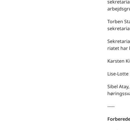
sekretari
arbejdsgr
Torben Stæ
sekretaria
Sekretaria
riatet har 
Karsten K
Lise-Lott
Sibel Atay
høringssva
-----
Forberede