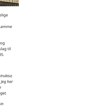
elige
t samme
 og
lag til
05.
truktur,
. Jeg har
e
aget.
min