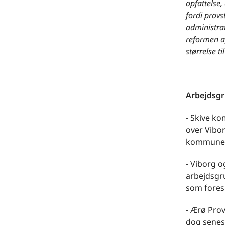
opfattelse,
fordi provs
administrat
reformen a
størrelse ti
Arbejdsgr
- Skive ko
over Vibor
kommune
- Viborg 
arbejdsgr
som foresl
- Ærø Pro
dog senest