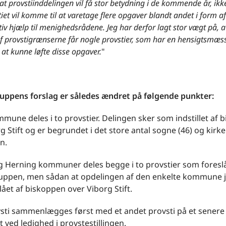
 at provstiinddelingen vil få stor betydning i de kommende år, ik
tiet vil komme til at varetage flere opgaver blandt andet i form af
iv hjælp til menighedsrådene. Jeg har derfor lagt stor vægt på, a
f provstigrænserne får nogle provstier, som har en hensigtsmæs
l at kunne løfte disse opgaver.
"
uppens forslag er således ændret på følgende punkter:
mmune deles i to provstier. Delingen sker som indstillet af
g Stift og er begrundet i det store antal sogne (46) og kirker
n.
og Herning kommuner deles begge i to provstier som foreslå
uppen, men sådan at opdelingen af den enkelte kommune j
ået af biskoppen over Viborg Stift.
vsti sammenlægges først med et andet provsti på et senere 
 ved ledighed i provstestillingen.