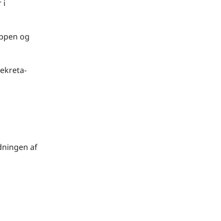
 i
uppen og
Sekreta-
dningen af