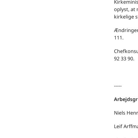
Kirkeminis
oplyst, at
kirkelige 
Ændringern
111.
Chefkonsul
92 33 90.
-----
Arbejdsg
Niels Henr
Leif Arff