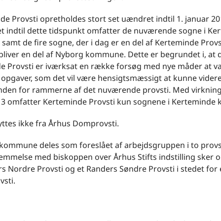
de Provsti opretholdes stort set uændret indtil 1. januar 2
et indtil dette tidspunkt omfatter de nuværende sogne i K
amt de fire sogne, der i dag er en del af Kerteminde Provs
liver en del af Nyborg kommune. Dette er begrundet i, at d
e Provsti er iværksat en række forsøg med nye måder at v
 opgaver, som det vil være hensigtsmæssigt at kunne vider
inden for rammerne af det nuværende provsti. Med virkning 
13 omfatter Kerteminde Provsti kun sognene i Kertemind
yttes ikke fra Århus Domprovsti.
kommune deles som foreslået af arbejdsgruppen i to provsti
emmelse med biskoppen over Århus Stifts indstilling sker 
rs Nordre Provsti og et Randers Søndre Provsti i stedet for 
vsti.