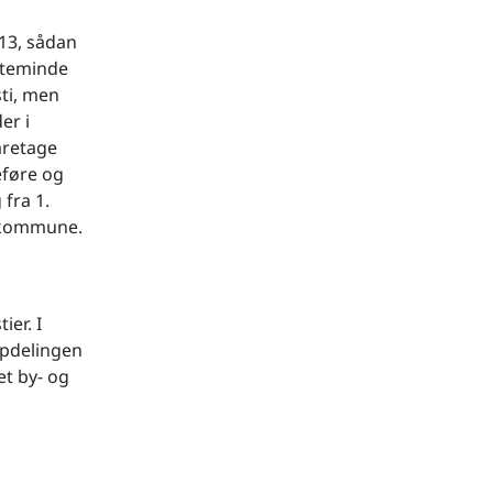
013, sådan
erteminde
ti, men
er i
aretage
eføre og
fra 1.
e kommune.
er. I
opdelingen
et by- og