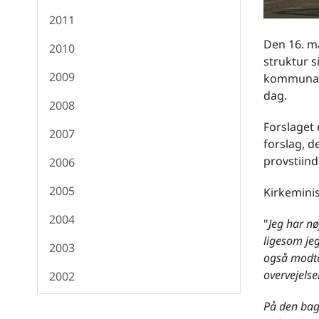
2011
Den 16. m
2010
struktur s
2009
kommunalr
dag.
2008
Forslaget
2007
forslag, d
provstiin
2006
2005
Kirkeminis
2004
"
Jeg har nø
ligesom jeg
2003
også modta
overvejelse
2002
På den bagg