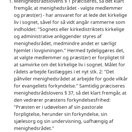
Menighedsrådslovens § 1 præciseres, så det klart
fremgår, at menighedsrådet - valgte medlemmer
og præst(er) - har ansvaret for at lede det kirkelige
liv i sognet, såvel for så vidt angår rammerne som
indholdet: "Sognets eller kirkedistriktets kirkelige
og administrative anliggender styres af
menighedsrådet, medmindre andet er særligt
hjemlet i lovgivningen." Hermed tydeliggøres det,
at valgte medlemmer og præst(er) er forpligtet til
at samvirke om det kirkelige liv i sognet. Målet for
rådets arbejde fastlægges i et nyt stk. 2: "Det
påhviler menighedsrådet at arbejde for gode vilkår
for evangeliets forkyndelse." Samtidig præciseres
menighedsrådslovens § 37, så det klart fremgår, at
den vedrører præstens forkyndelsesfrihed:
"Præsten er i udøvelsen af sin pastorale
forpligtelse, herunder sin forkyndelse, sin
sjælesorg og sin undervisning, uafhængig af
menighedsrådet."