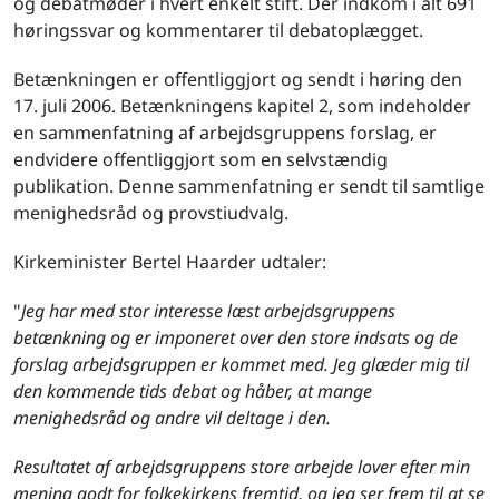
og debatmøder i hvert enkelt stift. Der indkom i alt 691
høringssvar og kommentarer til debatoplægget.
Betænkningen er offentliggjort og sendt i høring den
17. juli 2006. Betænkningens kapitel 2, som indeholder
en sammenfatning af arbejdsgruppens forslag, er
endvidere offentliggjort som en selvstændig
publikation. Denne sammenfatning er sendt til samtlige
menighedsråd og provstiudvalg.
Kirkeminister Bertel Haarder udtaler:
"
Jeg har med stor interesse læst arbejdsgruppens
betænkning og er imponeret over den store indsats og de
forslag arbejdsgruppen er kommet med. Jeg glæder mig til
den kommende tids debat og håber, at mange
menighedsråd og andre vil deltage i den.
Resultatet af arbejdsgruppens store arbejde lover efter min
mening godt for folkekirkens fremtid, og jeg ser frem til at se