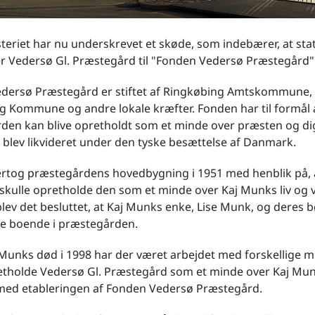
teriet har nu underskrevet et skøde, som indebærer, at sta
r Vedersø Gl. Præstegård til "Fonden Vedersø Præstegård"
dersø Præstegård er stiftet af Ringkøbing Amtskommune,
 Kommune og andre lokale kræfter. Fonden har til formål at
den kan blive opretholdt som et minde over præsten og di
blev likvideret under den tyske besættelse af Danmark.
ertog præstegårdens hovedbygning i 1951 med henblik på, 
 skulle opretholde den som et minde over Kaj Munks liv og v
lev det besluttet, at Kaj Munks enke, Lise Munk, og deres b
ve boende i præstegården.
 Munks død i 1998 har der været arbejdet med forskellige 
retholde Vedersø Gl. Præstegård som et minde over Kaj Mun
 med etableringen af Fonden Vedersø Præstegård.