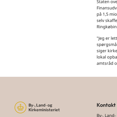
Staten ove
Finansudva
på 1,5 mio
selv skaf
Ringkøbin
"Jeg er le
spørgsmål
siger kirk
lokal opba
amtsråd o
Kontakt
By-, Land-