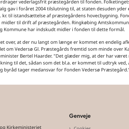
rdrager vederlagsfrit præstegården til fonden. Folketinget
lg gav i foråret 2004 tilslutning til, at staten desuden yder 
. kr. til istandsættelse af præstegårdens hovecbygning. Fon
fe midler til drift af præstegården. Ringkøbing Amtskommu
g Kommune har indskudt midler i fonden til dette formål.
ttet over, at der nu langt om længe er kommet en endelig af
et om Vedersø Gl. Præstegårds fremtid som minde over K
eminister Bertel Haarder. "Det glæder mig, at der har være
kning til det, sådan som det bl.a. er kommet til udtryk ved,
g byråd tager medansvar for Fonden Vedersø Præstegård.
Genveje
 og Kirkeministeriet
Cookies