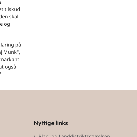
s
et tilskud
den skal
ne og
klaring på
aj Munk",
t markant
 at også
"
Nyttige links
Plan- og Landdistriktsstyrelsen