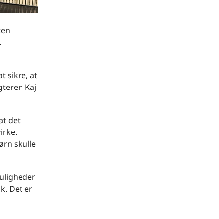
ten
.
 sikre, at
gteren Kaj
at det
irke.
ørn skulle
muligheder
k. Det er