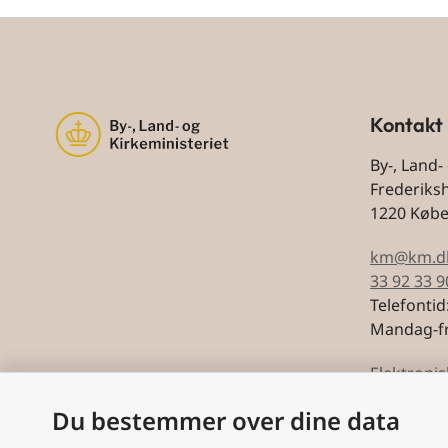
Kontakt
By-, Land-
Frederiks
1220 Køb
km@km.d
33 92 33 9
Telefontid
Mandag-fr
Elektronis
Du bestemmer over dine data
CVR: 5974