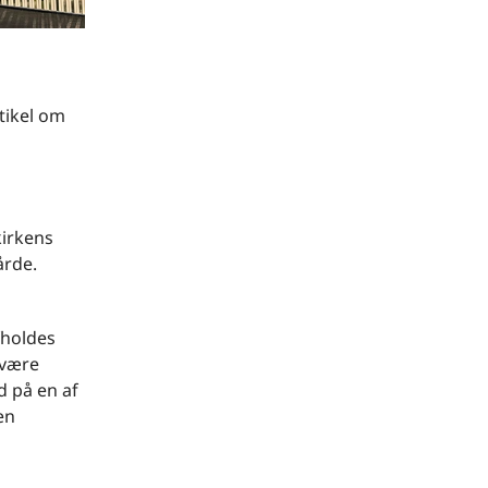
tikel om
kirkens
årde.
afholdes
 være
d på en af
en