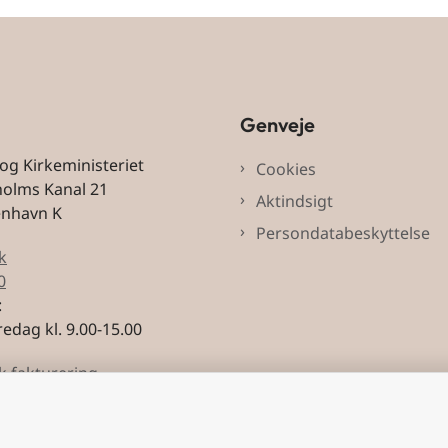
Genveje
 og Kirkeministeriet
Cookies
holms Kanal 21
Aktindsigt
enhavn K
Persondatabeskyttelse
k
0
:
edag kl. 9.00-15.00
k fakturering
3228