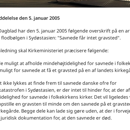
delelse den 5. januar 2005
 Dagblad har den 5. januar 2005 følgende overskrift på en ar
 flodbølgen i Sydøstasien: "Savnede får intet gravsted".
ledning skal Kirkeministeriet præcisere følgende:
e muligt at afholde mindehøjtidelighed for savnede i folke
muligt for savnede at få et gravsted på en af landets kirkeg
 ikke lykkes at finde frem til savnede danske ofre for
atastrofen i Sydøstasien, er der intet til hinder for, at der 
delighed for savnede i folkekirkens kirker. Det vil ligeledes
opstille en gravsten til minde om den savnede på et gravste
rkegårde. Begge dele kan lade sig gøre uden, at der i forvej
 juridisk dokumentation for, at den savnede er død.