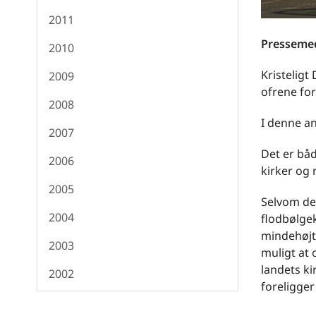
2011
Pressemed
2010
Kristeligt
2009
ofrene for
2008
I denne an
2007
Det er båd
2006
kirker og 
2005
Selvom det
2004
flodbølgek
mindehøjti
2003
muligt at 
landets ki
2002
foreligger