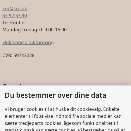
km@km.dk
33 92 33 90
Telefontid:
Mandag-fredag kl. 9.00-15.00
Elektronisk fakturering
CVR: 59743228
Genveje
Du bestemmer over dine data
Cookies
Aktindsigt
Vi bruger cookies til at huske dit cookievalg. Enkelte
elementer til fx at vise indhold fra sociale medier kan
Persondatabeskyttelse
sætte tredjeparts cookies, ligesom funktionalitet til
statistik også kan sætte cookies. Vi bestræber os på at