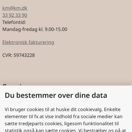
km@km.dk
33 92 33 90
Telefontid:
Mandag-fredag kl. 9.00-15.00
Elektronisk fakturering
CVR: 59743228
Genveje
Du bestemmer over dine data
Cookies
Aktindsigt
Vi bruger cookies til at huske dit cookievalg. Enkelte
elementer til fx at vise indhold fra sociale medier kan
Persondatabeskyttelse
sætte tredjeparts cookies, ligesom funktionalitet til
statistik også kan sætte cookies. Vi bestræber os på at