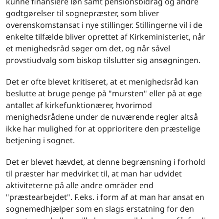
kunne finansiere løn samt pensionsbidrag og andre
godtgørelser til sognepræster, som bliver
overenskomstansat i nye stillinger. Stillingerne vil i de
enkelte tilfælde bliver oprettet af Kirkeministeriet, når
et menighedsråd søger om det, og når såvel
provstiudvalg som biskop tilslutter sig ansøgningen.
Det er ofte blevet kritiseret, at et menighedsråd kan
beslutte at bruge penge på "mursten" eller på at øge
antallet af kirkefunktionærer, hvorimod
menighedsrådene under de nuværende regler altså
ikke har mulighed for at opprioritere den præstelige
betjening i sognet.
Det er blevet hævdet, at denne begrænsning i forhold
til præster har medvirket til, at man har udvidet
aktiviteterne på alle andre områder end
"præstearbejdet". F.eks. i form af at man har ansat en
sognemedhjælper som en slags erstatning for den