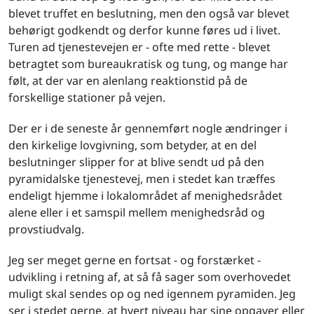
blevet truffet en beslutning, men den også var blevet
behørigt godkendt og derfor kunne føres ud i livet.
Turen ad tjenestevejen er - ofte med rette - blevet
betragtet som bureaukratisk og tung, og mange har
følt, at der var en alenlang reaktionstid på de
forskellige stationer på vejen.
Der er i de seneste år gennemført nogle ændringer i
den kirkelige lovgivning, som betyder, at en del
beslutninger slipper for at blive sendt ud på den
pyramidalske tjenestevej, men i stedet kan træffes
endeligt hjemme i lokalområdet af menighedsrådet
alene eller i et samspil mellem menighedsråd og
provstiudvalg.
Jeg ser meget gerne en fortsat - og forstærket -
udvikling i retning af, at så få sager som overhovedet
muligt skal sendes op og ned igennem pyramiden. Jeg
ser i stedet gerne, at hvert niveau har sine opgaver eller