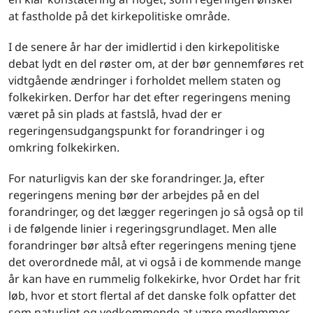
at fastholde på det kirkepolitiske område.
I de senere år har der imidlertid i den kirkepolitiske
debat lydt en del røster om, at der bør gennemføres ret
vidtgående ændringer i forholdet mellem staten og
folkekirken. Derfor har det efter regeringens mening
været på sin plads at fastslå, hvad der er
regeringensudgangspunkt for forandringer i og
omkring folkekirken.
For naturligvis kan der ske forandringer. Ja, efter
regeringens mening bør der arbejdes på en del
forandringer, og det lægger regeringen jo så også op til
i de følgende linier i regeringsgrundlaget. Men alle
forandringer bør altså efter regeringens mening tjene
det overordnede mål, at vi også i de kommende mange
år kan have en rummelig folkekirke, hvor Ordet har frit
løb, hvor et stort flertal af det danske folk opfatter det
som naturligt og vedkommende at være medlemmer,