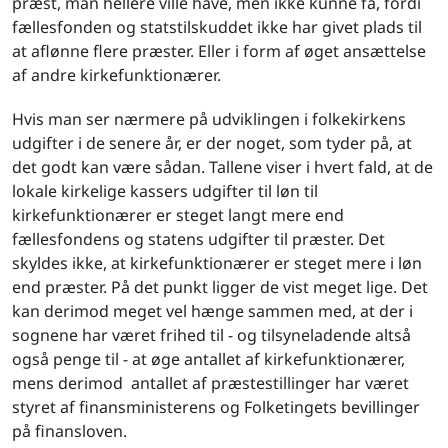
præst, man hellere ville have, men ikke kunne få, fordi
fællesfonden og statstilskuddet ikke har givet plads til
at aflønne flere præster. Eller i form af øget ansættelse
af andre kirkefunktionærer.
Hvis man ser nærmere på udviklingen i folkekirkens
udgifter i de senere år, er der noget, som tyder på, at
det godt kan være sådan. Tallene viser i hvert fald, at de
lokale kirkelige kassers udgifter til løn til
kirkefunktionærer er steget langt mere end
fællesfondens og statens udgifter til præster. Det
skyldes ikke, at kirkefunktionærer er steget mere i løn
end præster. På det punkt ligger de vist meget lige. Det
kan derimod meget vel hænge sammen med, at der i
sognene har været frihed til - og tilsyneladende altså
også penge til - at øge antallet af kirkefunktionærer,
mens derimod antallet af præstestillinger har været
styret af finansministerens og Folketingets bevillinger
på finansloven.