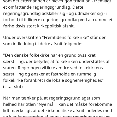
som det efterhånden er blevet god tradition - fremlagt
et omfattende regeringsgrundlag. Dette
regeringsgrundlag adskiller sig - og udmærker sig - i
forhold til tidligere regeringsgrundlag ved at rumme et
forholdsvis stort kirkepolitisk afsnit.
Under overskriften "Fremtidens folkekirke" står der
som indledning til dette afsnit følgende:
"Den danske folkekirke har en grundlovssikret
særstilling, der betyder, at folkekirken understøttes af
staten. Regeringen vil ikke ændre ved folkekirkens
særstilling og ønsker at fastholde en rummelig
folkekirke forankret i de lokale sognemenigheder."
(citat slut)
Når man tænker på, at regeringsgrundlaget som
helhed har titlen "Nye mål", kan det måske forekomme
lidt mærkeligt, at det kirkepolitiske afsnit indledes med
en klar konstatering af noget, som regeringen ønsker