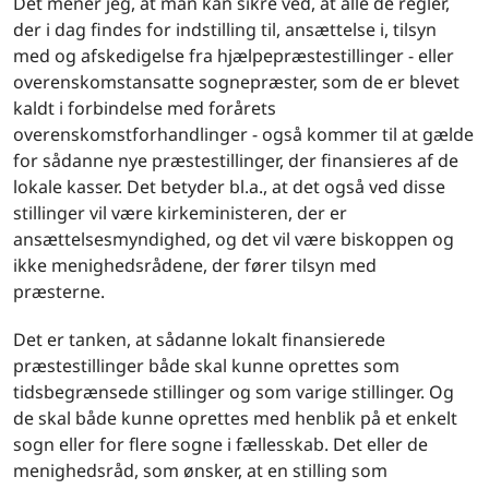
Det mener jeg, at man kan sikre ved, at alle de regler,
der i dag findes for indstilling til, ansættelse i, tilsyn
med og afskedigelse fra hjælpepræstestillinger - eller
overenskomstansatte sognepræster, som de er blevet
kaldt i forbindelse med forårets
overenskomstforhandlinger - også kommer til at gælde
for sådanne nye præstestillinger, der finansieres af de
lokale kasser. Det betyder bl.a., at det også ved disse
stillinger vil være kirkeministeren, der er
ansættelsesmyndighed, og det vil være biskoppen og
ikke menighedsrådene, der fører tilsyn med
præsterne.
Det er tanken, at sådanne lokalt finansierede
præstestillinger både skal kunne oprettes som
tidsbegrænsede stillinger og som varige stillinger. Og
de skal både kunne oprettes med henblik på et enkelt
sogn eller for flere sogne i fællesskab. Det eller de
menighedsråd, som ønsker, at en stilling som