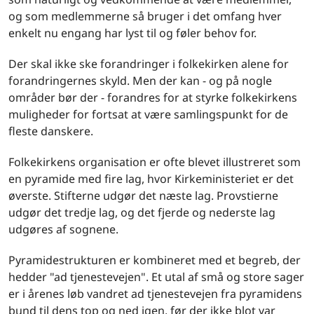
og som medlemmerne så bruger i det omfang hver
enkelt nu engang har lyst til og føler behov for.
Der skal ikke ske forandringer i folkekirken alene for
forandringernes skyld. Men der kan - og på nogle
områder bør der - forandres for at styrke folkekirkens
muligheder for fortsat at være samlingspunkt for de
fleste danskere.
Folkekirkens organisation er ofte blevet illustreret som
en pyramide med fire lag, hvor Kirkeministeriet er det
øverste. Stifterne udgør det næste lag. Provstierne
udgør det tredje lag, og det fjerde og nederste lag
udgøres af sognene.
Pyramidestrukturen er kombineret med et begreb, der
hedder "ad tjenestevejen". Et utal af små og store sager
er i årenes løb vandret ad tjenestevejen fra pyramidens
bund til dens top og ned igen, før der ikke blot var