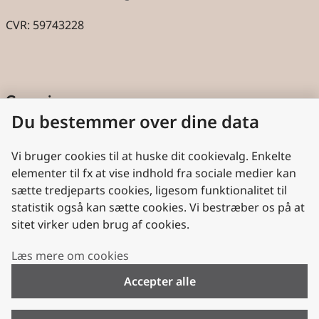
CVR: 59743228
Genveje
Du bestemmer over dine data
Cookies
Aktindsigt
Vi bruger cookies til at huske dit cookievalg. Enkelte
elementer til fx at vise indhold fra sociale medier kan
Persondatabeskyttelse
sætte tredjeparts cookies, ligesom funktionalitet til
statistik også kan sætte cookies. Vi bestræber os på at
Nyttige links
sitet virker uden brug af cookies.
Plan- og Landdistriktsstyrelsen
Læs mere om cookies
VisitDenmark
Accepter alle
Folkekirken.dk