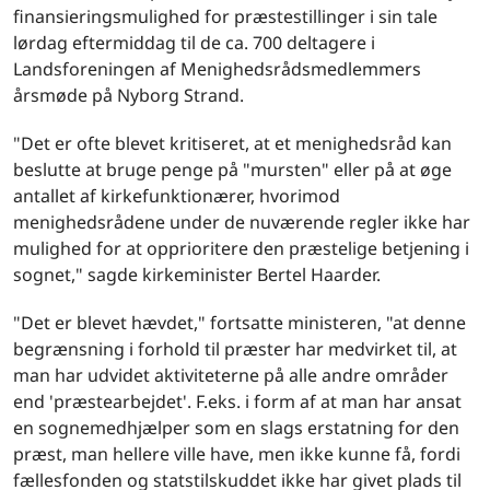
finansieringsmulighed for præstestillinger i sin tale
lørdag eftermiddag til de ca. 700 deltagere i
Landsforeningen af Menighedsrådsmedlemmers
årsmøde på Nyborg Strand.
"Det er ofte blevet kritiseret, at et menighedsråd kan
beslutte at bruge penge på "mursten" eller på at øge
antallet af kirkefunktionærer, hvorimod
menighedsrådene under de nuværende regler ikke har
mulighed for at opprioritere den præstelige betjening i
sognet," sagde kirkeminister Bertel Haarder.
"Det er blevet hævdet," fortsatte ministeren, "at denne
begrænsning i forhold til præster har medvirket til, at
man har udvidet aktiviteterne på alle andre områder
end 'præstearbejdet'. F.eks. i form af at man har ansat
en sognemedhjælper som en slags erstatning for den
præst, man hellere ville have, men ikke kunne få, fordi
fællesfonden og statstilskuddet ikke har givet plads til