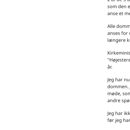
som den er
anse et me
Alle domm
anses for 
længere k
Kirkemini
"Højestere
år.
Jeg har n
dommen. J
møde, som 
andre spø
Jeg har ik
før jeg h