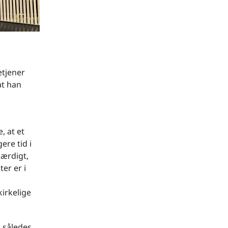
etjener
at han
, at et
ere tid i
hærdigt,
er er i
irkelige
 således