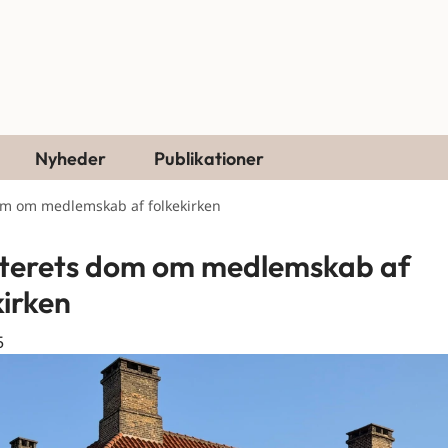
Nyheder
Publikationer
om om medlemskab af folkekirken
terets dom om medlemskab af
kirken
5