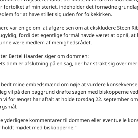
 fortolket af ministeriet, indeholder det fornødne grundlag
dlem for at have stillet sig uden for folkekirken.
ere var enige om, at afgørelsen om at ekskludere Steen Ri
ugyldig, fordi det egentlige formål havde været at opnå, at 
unne være medlem af menighedsrådet.
ster Bertel Haarder siger om dommen:
ts dom er afslutning på en sag, der har strakt sig over me
u bedt mine embedsmænd om nøje at vurdere konsekvense
eg vil på den baggrund drøfte sagen med biskopperne ved
vi forlængst har aftalt at holde torsdag 22. september om
rgsmål.
ke yderligere kommentarer til dommen eller eventuelle kon
ar holdt mødet med biskopperne."