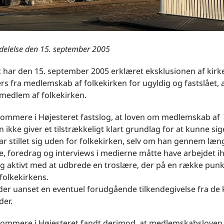
elelse den 15. september 2005
 har den 15. september 2005 erklæret eksklusionen af kirk
rs fra medlemskab af folkekirken for ugyldig og fastslået, 
 medlem af folkekirken.
 dommere i Højesteret fastslog, at loven om medlemskab af
n ikke giver et tilstrækkeligt klart grundlag for at kunne sige
 stillet sig uden for folkekirken, selv om han gennem læng
, foredrag og interviews i medierne måtte have arbejdet i
g aktivt med at udbrede en troslære, der på en række punkt
folkekirkens.
er uanset en eventuel forudgående tilkendegivelse fra de k
er.
 dommere i Højesteret fandt derimod, at medlemskabsloven,