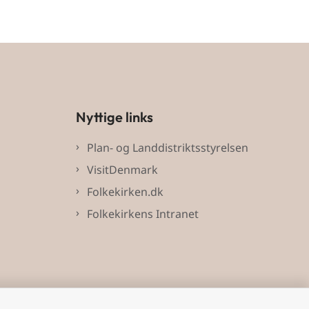
Nyttige links
Plan- og Landdistriktsstyrelsen
VisitDenmark
Folkekirken.dk
Folkekirkens Intranet