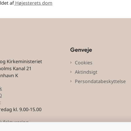
ldet af
Højesterets dom
Genveje
 og Kirkeministeriet
Cookies
holms Kanal 21
Aktindsigt
enhavn K
Persondatabeskyttelse
k
0
:
edag kl. 9.00-15.00
k fakturering