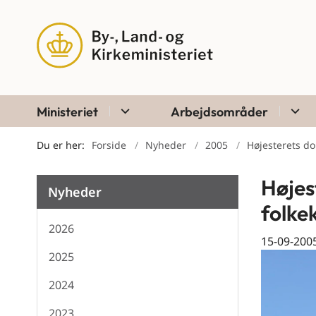
Ministeriet
Arbejdsområder
Du er her:
Forside
Nyheder
2005
Højesterets d
Højes
Nyheder
folke
2026
15-09-200
2025
2024
2023