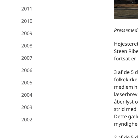
2011
2010
Pressemedd
2009
Højesteret
2008
Steen Ribe
2007
fortsat er
2006
3 af de 5
folkekirke
2005
medlem har
læserbreve
2004
åbenlyst o
2003
strid med 
Dette gæld
2002
myndighed
2 af de 5