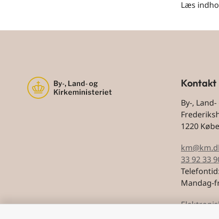
Læs indho
Kontakt
By-, Land-
Frederiks
1220 Køb
km@km.d
33 92 33 9
Telefontid
Mandag-fr
Elektronis