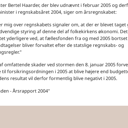
ter Bertel Haarder, der blev udnævnt i februar 2005 og derf
inister i regnskabsåret 2004, siger om årsregnskabet:
r mig over regnskabets signaler om, at der er blevet taget 
vendige styring af denne del af folkekirkens økonomi. Det v
et yderligere ved, at fællesfonden fra og med 2005 bortset
dtagelser bliver forvaltet efter de statslige regnskabs- og
gsregler."
af omfattende skader ved stormen den 8. januar 2005 forv
 til forsikringsordningen i 2005 at blive højere end budgett
ens resultat vil derfor formentlig blive negativt i 2005.
nden - Årsrapport 2004"