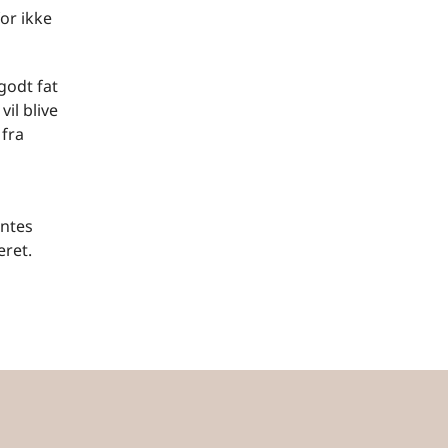
or ikke
godt fat
il blive
 fra
entes
eret.