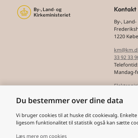
Kontakt
By-, Land-
Frederiks
1220 Køb
km@km.d
33 92 33 9
Telefontid
Mandag-fr
Elektronis
Du bestemmer over dine data
CVR: 5974
Vi bruger cookies til at huske dit cookievalg. Enkelte
ligesom funktionalitet til statistik også kan sætte co
Læs mere om cookies