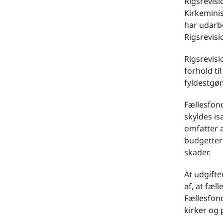
Rigsrevis
Kirkeminis
har udarbe
Rigsrevisi
Rigsrevisi
forhold ti
fyldestgø
Fællesfond
skyldes is
omfatter a
budgettere
skader.
At udgifte
af, at fæl
Fællesfond
kirker og 