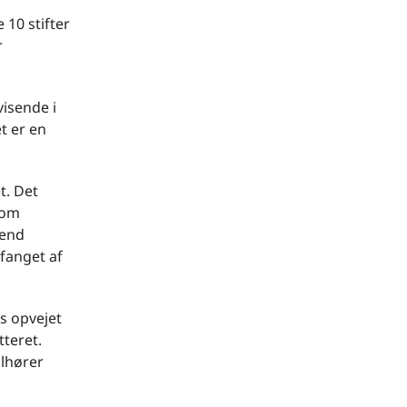
 10 stifter
r
visende i
t er en
t. Det
som
 end
fanget af
ls opvejet
tteret.
ilhører