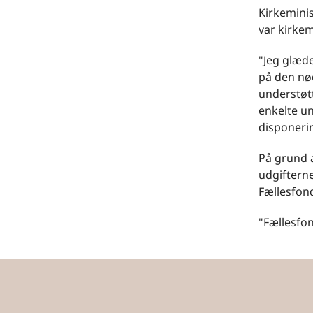
Kirkeminis
var kirkem
"Jeg glæde
på den nød
understøtt
enkelte un
disponerin
På grund 
udgifterne
Fællesfond
"Fællesfo