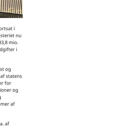
rtsat i
steriet nu
33,8 mio.
gifter i
st og
af statens
er for
tioner og
g
mmer af
a. af