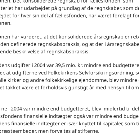
ionen. Det konsoliderede regnskab for fællesfonden, som
teriet har udarbejdet på grundlag af de regnskaber, som de
jdet for hver sin del af fællesfonden, har været forelagt fo
onen.
onen har vurderet, at det konsoliderede årsregnskab er ret
l den definerede regnskabspraksis, og at der i årsregnskabe
rende beskrivelse af regnskabspraksis.
ens udgifter i 2004 var 39,5 mio. kr. mindre end budgettere
ær, at udgifterne ved Folkekirkens Selvforsikringsordning, 
lle kirker og andre folkekirkelige ejendomme, blev mindre
t takket være et forholdsvis gunstigt år med hensyn til om
rne i 2004 var mindre end budgetteret, blev imidlertid til de
lesfondens finansielle indtægter også var mindre end budge
ens finansielle indtægter er især knyttet til kapitaler, som t
præsteembeder, men forvaltes af stifterne.