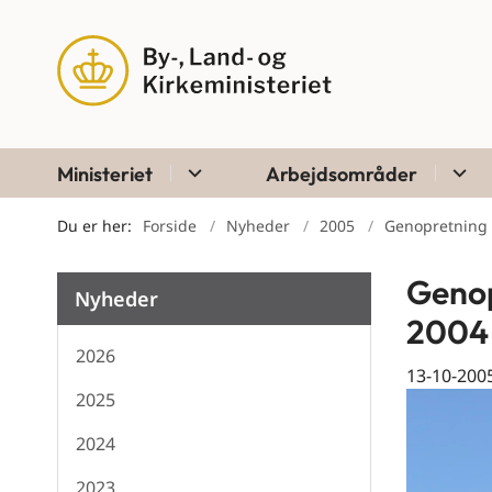
Ministeriet
Arbejdsområder
Du er her:
Forside
Nyheder
2005
Genopretning a
Genop
Nyheder
2004
2026
13-10-200
2025
2024
2023