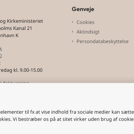
Genveje
 og Kirkeministeriet
Cookies
holms Kanal 21
Aktindsigt
enhavn K
Persondatabeskyttelse
k
0
:
edag kl. 9.00-15.00
k fakturering
3228
 elementer til fx at vise indhold fra sociale medier kan sætt
okies. Vi bestræber os på at sitet virker uden brug af cookie