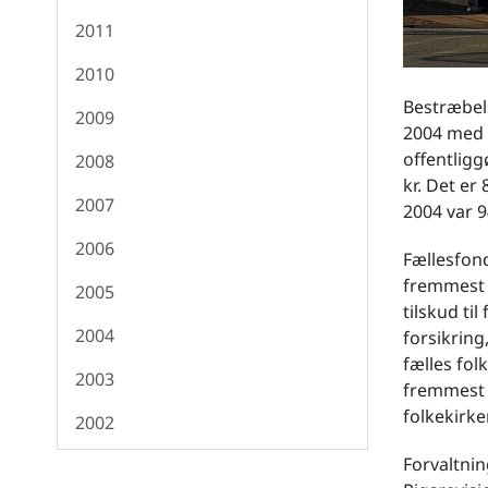
2011
2010
Bestræbels
2009
2004 med e
offentligg
2008
kr. Det er
2007
2004 var 9
2006
Fællesfond
fremmest d
2005
tilskud ti
2004
forsikring
fælles fol
2003
fremmest 
folkekirke
2002
Forvaltnin