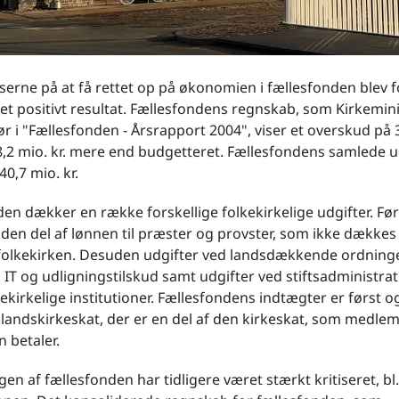
erne på at få rettet op på økonomien i fællesfonden blev fo
t positivt resultat. Fællesfondens regnskab, som Kirkemini
ør i "Fællesfonden - Årsrapport 2004", viser et overskud på 
 8,2 mio. kr. mere end budgetteret. Fællesfondens samlede ud
40,7 mio. kr.
en dækker en række forskellige folkekirkelige udgifter. Før
en del af lønnen til præster og provster, som ikke dækkes 
l folkekirken. Desuden udgifter ved landsdækkende ordning
, IT og udligningstilskud samt udgifter ved stiftsadministra
kekirkelige institutioner. Fællesfondens indtægter er først o
landskirkeskat, der er en del af den kirkeskat, som medle
n betaler.
gen af fællesfonden har tidligere været stærkt kritiseret, bl.