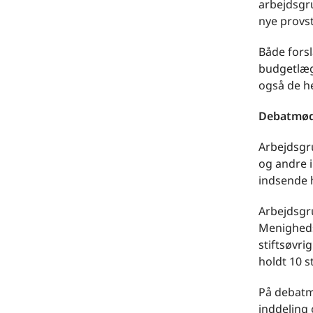
arbejdsgr
nye provst
Både forsl
budgetlæg
også de h
Debatmø
Arbejdsgr
og andre i
indsende h
Arbejdsgr
Menigheds
stiftsøvri
holdt 10 s
På debatm
inddeling 