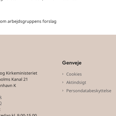
om arbejdsgruppens forslag
Genveje
 og Kirkeministeriet
Cookies
holms Kanal 21
Aktindsigt
enhavn K
Persondatabeskyttelse
k
0
:
edag kl. 9.00-15.00