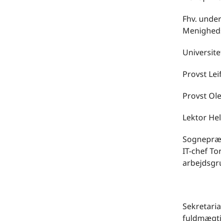
Fhv. unde
Menighed
Universit
Provst Le
Provst Ol
Lektor He
Sognepræs
IT-chef To
arbejdsgru
Sekretari
fuldmægtig