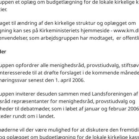
uppen et oplæg om budgetlægning for de lokale kirkelige k
ier.
aget til ændring af den kirkelige struktur og oplægget om
ning kan ses på Kirkeministeriets hjemmeside - www.km.d
envendelser, som arbejdsgruppen har modtaget, er offentli
der
uppen opfordrer alle menighedsråd, provstiudvalg, stiftsø
nteresserede til at drøfte forslaget i de kommende måneder
øringssvar senest den 1. april 2006.
uppen inviterer desuden sammen med Landsforeningen af
råd repræsentanter for menighedsråd, provstiudvalg og
gheder til debatmøder, som i løbet af januar og februar 2006
teder rundt om i landet.
øderne vil der være mulighed for at diskutere den fremtid
og oplægget om budgetlægning for de lokale kirkelige kass