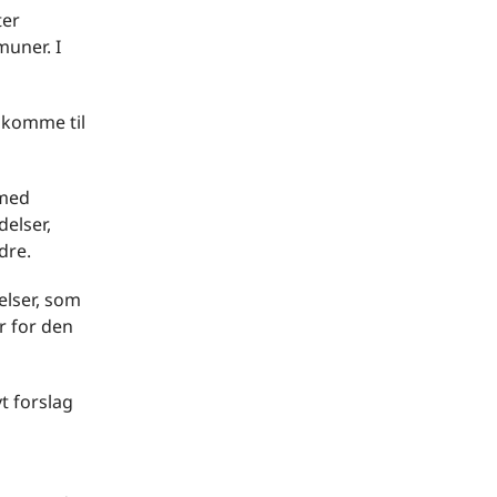
ter
muner. I
t komme til
 med
elser,
dre.
elser, som
r for den
t forslag