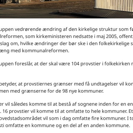
uppen vedrørende ændring af den kirkelige struktur som fø
eformen, som kirkeministeren nedsatte i maj 2005, offentl
rslag om, hvilke ændringer der bør ske i den folkekirkelige s
ng med kommunalreformen.
ppen foreslår, at der skal være 104 provstier i folkekirken
betyder, at provstiernes grænser med få undtagelser vil ko
men med grænserne for de 98 nye kommuner.
er vil således komme til at bestå af sognene inden for en en
6 provstier vil komme til at omfatte to hele kommuner. Et
hovedstadsområdet vil som i dag omfatte fire kommuner. I to
ovsti omfatte en kommune og en del af en anden kommune.