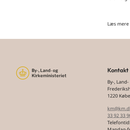
Læs mere 
Kontakt
By-, Land-
Frederiks
1220 Køb
km@km.d
33 92 33 9
Telefontid
Mandag-fr