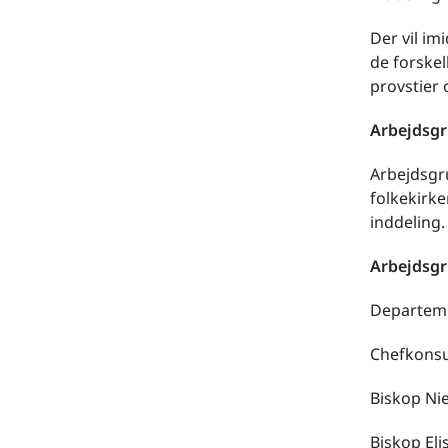
Der vil im
de forskel
provstier o
Arbejdsg
Arbejdsgr
folkekirke
inddeling.
Arbejdsg
Departeme
Chefkonsul
Biskop Nie
Biskop Eli