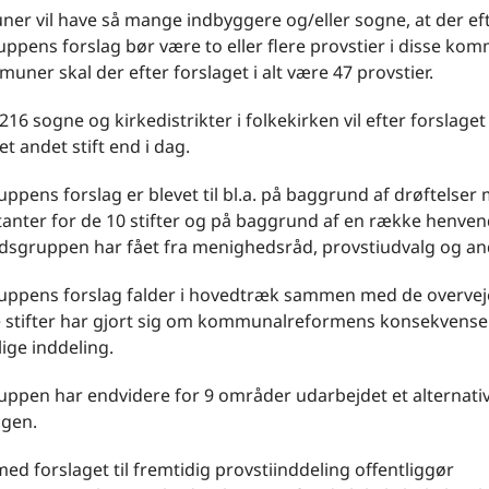
er vil have så mange indbyggere og/eller sogne, at der ef
ppens forslag bør være to eller flere provstier i disse kom
uner skal der efter forslaget i alt være 47 provstier.
.216 sogne og kirkedistrikter i folkekirken vil efter forslage
 et andet stift end i dag.
ppens forslag er blevet til bl.a. på baggrund af drøftelser
anter for de 10 stifter og på baggrund af en række henvend
dsgruppen har fået fra menighedsråd, provstiudvalg og an
uppens forslag falder i hovedtræk sammen med de overvej
e stifter har gjort sig om kommunalreformens konsekvense
lige inddeling.
ppen har endvidere for 9 områder udarbejdet et alternativ
ngen.
ed forslaget til fremtidig provstiinddeling offentliggør