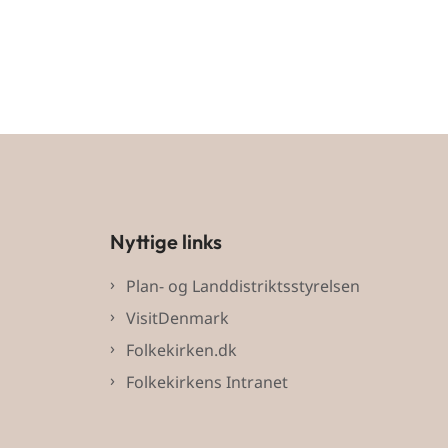
Nyttige links
Plan- og Landdistriktsstyrelsen
VisitDenmark
Folkekirken.dk
Folkekirkens Intranet