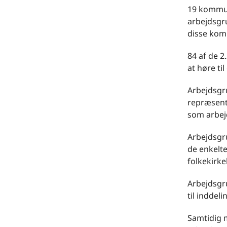
19 kommun
arbejdsgru
disse komm
84 af de 2
at høre til
Arbejdsgru
repræsent
som arbej
Arbejdsgr
de enkelt
folkekirke
Arbejdsgru
til inddeli
Samtidig m