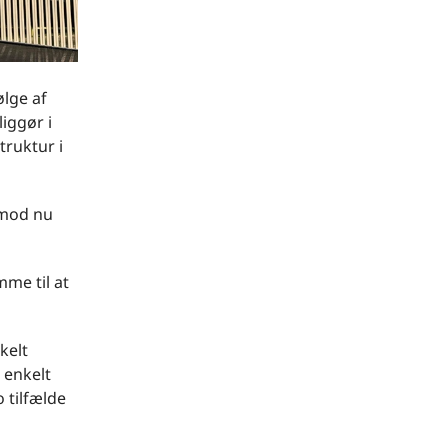
lge af
iggør i
truktur i
 mod nu
mme til at
kelt
 enkelt
 tilfælde