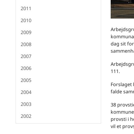
2011
2010
Arbejdsgr
2009
kommunalr
dag sit fo
2008
sammenhæ
2007
Arbejdsgru
2006
111.
2005
Forslaget 
falde sam
2004
2003
38 provsti
kommune. 1
2002
provsti i 
vil et pr