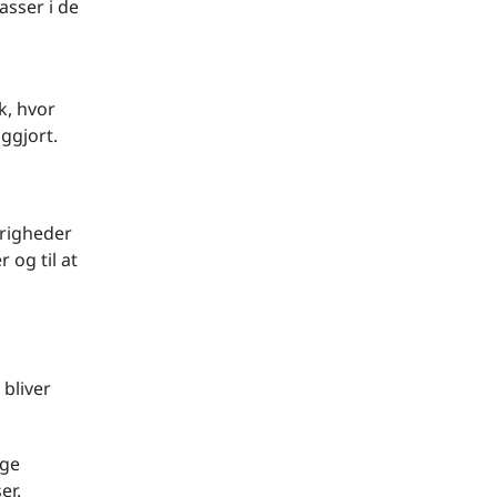
asser i de
k, hvor
ggjort.
vrigheder
 og til at
 bliver
ige
er.