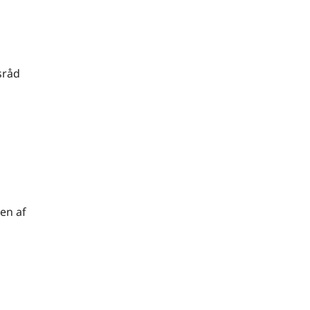
sråd
sen af