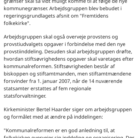
grænser skal så vidt muligt komme til at følge de nye
kommunegrænser. Arbejdsgruppen blev bebudet i
regeringsgrundlagets afsnit om "Fremtidens
folkekirke".
Arbejdsgruppen skal også overveje provstens og
provstiudvalgets opgaver i forbindelse med den nye
provstiinddeling. Desuden skal arbejdsgruppen drøfte,
hvordan stiftsøvrighedens opgaver skal varetages efter
kommunalreformen. Stiftsøvrigheden består af
biskoppen og stiftamtmanden, men stiftamtmændene
forsvinder fra 1. januar 2007, når de 14 nuværende
statsamter erstattes af fem regionale
statsforvaltninger.
Kirkeminister Bertel Haarder siger om arbejdsgruppen
og formålet med at ændre på inddelingen:
"Kommunalreformen er en god anledning til, at
folkekirken overvejer sin inddeling og organisering. Der