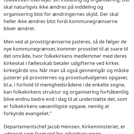
skal naturligvis ikke ændres på inddeling og
organisering blot for ændringernes skyld. Der skal
heller ikke ændres blot fordi kommunegrænserne
bliver ændret.
Men ved at provstigrænserne justeres, så de følger de
nye kommunegrænser, kommer provstiet til at svare til
det område, hvor folkekirkens medlemmer med deres
kirkeskat i fællesskab betaler udgifterne ved kirker,
kirkegårde osv. Når man så også gennemgår og måske
justerer på provsternes og provstiudvalgenes opgaver,
bl.a. i forhold til menighedsrådene i de enkelte sogne,
kan folkekirkens struktur og organisering forhåbentlig
blive endnu bedre end i dag til at understøtte det, som
er folkekirkens væsentligste opgave, nemlig at
forkynde evangeliet."
Departementschef Jacob Heinsen, Kirkeministeriet, er
udpeget som formand for arbejdsgruppen.