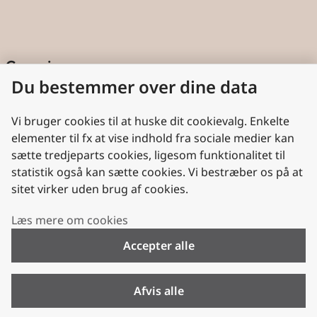
Genveje
Du bestemmer over dine data
Cookies
Aktindsigt
Vi bruger cookies til at huske dit cookievalg. Enkelte
elementer til fx at vise indhold fra sociale medier kan
Persondatabeskyttelse
sætte tredjeparts cookies, ligesom funktionalitet til
statistik også kan sætte cookies. Vi bestræber os på at
Nyttige links
sitet virker uden brug af cookies.
Plan- og Landdistriktsstyrelsen
Læs mere om cookies
VisitDenmark
Accepter alle
Folkekirken.dk
Folkekirkens Intranet
Afvis alle