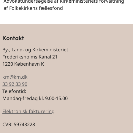
Advokatundersøgelse af Kirkeministeriets forvaltning
af Folkekirkens fællesfond
Kontakt
By-, Land- og Kirkeministeriet
Frederiksholms Kanal 21
1220 København K
km@km.dk
33 92 33 90
Telefontid:
Mandag-fredag kl. 9.00-15.00
Elektronisk fakturering
CVR: 59743228