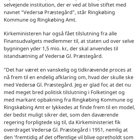
selvejende institution, der er ved at blive stiftet med
navnet "Vedersø Præstegård", står Ringkøbing
Kommune og Ringkøbing Amt.
Kirkeministeren har også fået tilslutning fra alle
Finansudvalgets medlemmer til, at staten ud over selve
bygningen yder 1,5 mio. kr., der skal anvendes til
istandsætning af Vedersø Gl. Præstegård.
"Det har været en vanskelig og tidkrævende proces at
nå frem til en endelig afklaring om, hvad der skulle ske
med Vedersø Gl. Præstegård. Jeg er glad for, at det nu
med meget bred politisk tilslutning i Folketinget og
med markant opbakning fra Ringkøbing Kommune og
Ringskøbing Amt er lykkedes at finde frem til en model,
der bedst muligt sikrer det, som den daværende
regering forpligtede sig til, da Kirkeministeriet fik
overdraget Vedersø Gl. Præstegård i 1951, nemlig at
den 'fremtidig af det offentlige vil blive opretholdt som