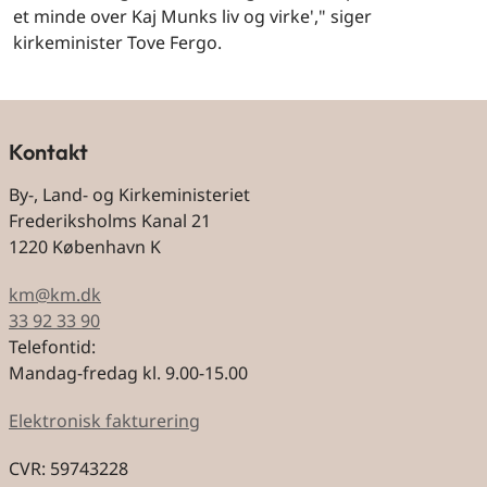
et minde over Kaj Munks liv og virke'," siger
kirkeminister Tove Fergo.
Kontakt
By-, Land- og Kirkeministeriet
Frederiksholms Kanal 21
1220 København K
km@km.dk
33 92 33 90
Telefontid:
Mandag-fredag kl. 9.00-15.00
Elektronisk fakturering
CVR: 59743228