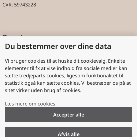
CVR: 59743228
Genveje
Du bestemmer over dine data
Cookies
Aktindsigt
Vi bruger cookies til at huske dit cookievalg. Enkelte
elementer til fx at vise indhold fra sociale medier kan
Persondatabeskyttelse
sætte tredjeparts cookies, ligesom funktionalitet til
statistik også kan sætte cookies. Vi bestræber os på at
Nyttige links
sitet virker uden brug af cookies.
Plan- og Landdistriktsstyrelsen
Læs mere om cookies
VisitDenmark
Accepter alle
Folkekirken.dk
Folkekirkens Intranet
Afvis alle