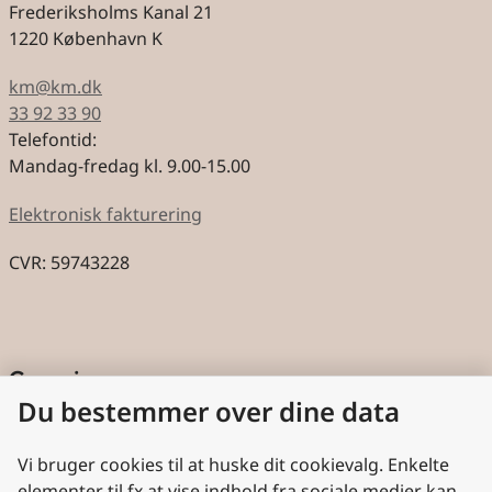
Frederiksholms Kanal 21
1220 København K
km@km.dk
33 92 33 90
Telefontid:
Mandag-fredag kl. 9.00-15.00
Elektronisk fakturering
CVR: 59743228
Genveje
Du bestemmer over dine data
Cookies
Aktindsigt
Vi bruger cookies til at huske dit cookievalg. Enkelte
elementer til fx at vise indhold fra sociale medier kan