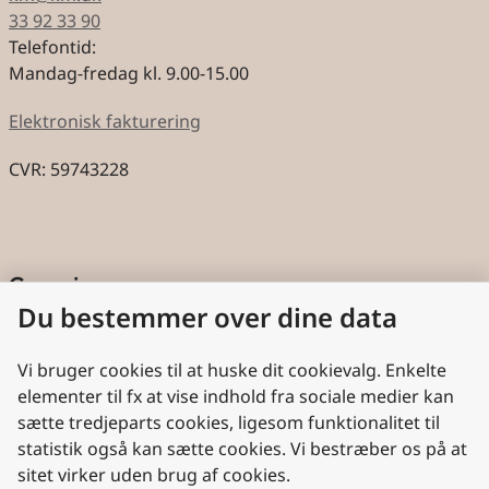
33 92 33 90
Telefontid:
Mandag-fredag kl. 9.00-15.00
Elektronisk fakturering
CVR: 59743228
Genveje
Du bestemmer over dine data
Cookies
Aktindsigt
Vi bruger cookies til at huske dit cookievalg. Enkelte
elementer til fx at vise indhold fra sociale medier kan
Persondatabeskyttelse
sætte tredjeparts cookies, ligesom funktionalitet til
statistik også kan sætte cookies. Vi bestræber os på at
Nyttige links
sitet virker uden brug af cookies.