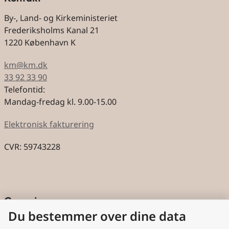
By-, Land- og Kirkeministeriet
Frederiksholms Kanal 21
1220 København K
km@km.dk
33 92 33 90
Telefontid:
Mandag-fredag kl. 9.00-15.00
Elektronisk fakturering
CVR: 59743228
Genveje
Du bestemmer over dine data
Cookies