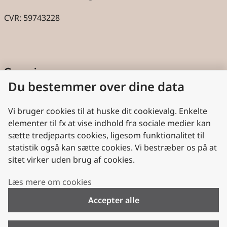
CVR: 59743228
Genveje
Du bestemmer over dine data
Cookies
Aktindsigt
Vi bruger cookies til at huske dit cookievalg. Enkelte
elementer til fx at vise indhold fra sociale medier kan
Persondatabeskyttelse
sætte tredjeparts cookies, ligesom funktionalitet til
statistik også kan sætte cookies. Vi bestræber os på at
Nyttige links
sitet virker uden brug af cookies.
Plan- og Landdistriktsstyrelsen
Læs mere om cookies
VisitDenmark
Accepter alle
Folkekirken.dk