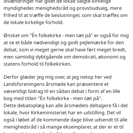
lovændringer har givet de lokalt valgte kirkelige
myndigheder, menighedsråd og provstiudvalg, mere
frihed til at træffe de beslutninger, som skal træffes om
de lokale kirkelige forhold.
Ønsket om "Èn folkekirke - men tæt på" er også for mig
at se et både nødvendigt og godt pejlemærke for den
debat, som vi meget gerne skal have ført meget bredt,
men samtidig dybtgående om demokrati, økonomi og
statens forhold til folkekirken.
Derfor glæder jeg mig over, at jeg netop her ved
Landsforeningens årsmøde kan præsentere et
væsentligt bidrag til en sådan debat i form af en lille
bog med titlen "Én folkekirke - men tæt på".
Dette debatoplæg kan alle årsmødets deltagere få i det
lokale, hvor Kirkeministeriet har en udstilling. Det vil
også i løbet af de kommende dage blive udsendt til alle
menighedsråd i så mange eksemplarer, at der er et til