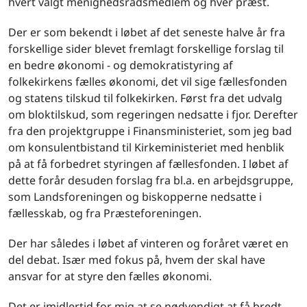
hvert valgt menighedsrådsmedlem og hver præst.
Der er som bekendt i løbet af det seneste halve år fra
forskellige sider blevet fremlagt forskellige forslag til
en bedre økonomi - og demokratistyring af
folkekirkens fælles økonomi, det vil sige fællesfonden
og statens tilskud til folkekirken. Først fra det udvalg
om bloktilskud, som regeringen nedsatte i fjor. Derefter
fra den projektgruppe i Finansministeriet, som jeg bad
om konsulentbistand til Kirkeministeriet med henblik
på at få forbedret styringen af fællesfonden. I løbet af
dette forår desuden forslag fra bl.a. en arbejdsgruppe,
som Landsforeningen og biskopperne nedsatte i
fællesskab, og fra Præsteforeningen.
Der har således i løbet af vinteren og foråret været en
del debat. Især med fokus på, hvem der skal have
ansvar for at styre den fælles økonomi.
Det er imidlertid for mig at se nødvendigt at få bredt