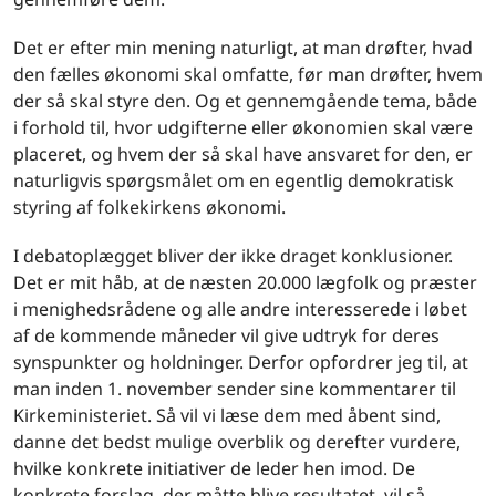
Det er efter min mening naturligt, at man drøfter, hvad
den fælles økonomi skal omfatte, før man drøfter, hvem
der så skal styre den. Og et gennemgående tema, både
i forhold til, hvor udgifterne eller økonomien skal være
placeret, og hvem der så skal have ansvaret for den, er
naturligvis spørgsmålet om en egentlig demokratisk
styring af folkekirkens økonomi.
I debatoplægget bliver der ikke draget konklusioner.
Det er mit håb, at de næsten 20.000 lægfolk og præster
i menighedsrådene og alle andre interesserede i løbet
af de kommende måneder vil give udtryk for deres
synspunkter og holdninger. Derfor opfordrer jeg til, at
man inden 1. november sender sine kommentarer til
Kirkeministeriet. Så vil vi læse dem med åbent sind,
danne det bedst mulige overblik og derefter vurdere,
hvilke konkrete initiativer de leder hen imod. De
konkrete forslag, der måtte blive resultatet, vil så