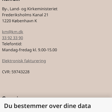
By-, Land- og Kirkeministeriet
Frederiksholms Kanal 21
1220 København K
km@km.dk
33 92 33 90
Telefontid:
Mandag-fredag kl. 9.00-15.00
Elektronisk fakturering
CVR: 59743228
Genveje
Du bestemmer over dine data
Cookies