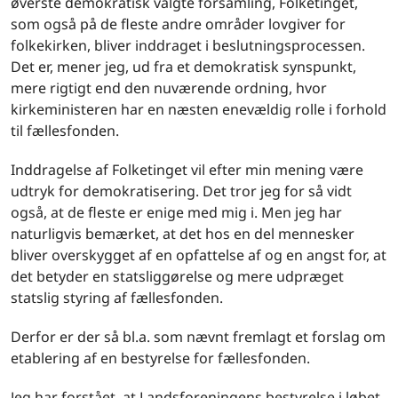
øverste demokratisk valgte forsamling, Folketinget,
som også på de fleste andre områder lovgiver for
folkekirken, bliver inddraget i beslutningsprocessen.
Det er, mener jeg, ud fra et demokratisk synspunkt,
mere rigtigt end den nuværende ordning, hvor
kirkeministeren har en næsten enevældig rolle i forhold
til fællesfonden.
Inddragelse af Folketinget vil efter min mening være
udtryk for demokratisering. Det tror jeg for så vidt
også, at de fleste er enige med mig i. Men jeg har
naturligvis bemærket, at det hos en del mennesker
bliver overskygget af en opfattelse af og en angst for, at
det betyder en statsliggørelse og mere udpræget
statslig styring af fællesfonden.
Derfor er der så bl.a. som nævnt fremlagt et forslag om
etablering af en bestyrelse for fællesfonden.
Jeg har forstået, at Landsforeningens bestyrelse i løbet