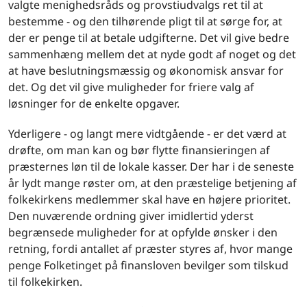
valgte menighedsråds og provstiudvalgs ret til at
bestemme - og den tilhørende pligt til at sørge for, at
der er penge til at betale udgifterne. Det vil give bedre
sammenhæng mellem det at nyde godt af noget og det
at have beslutningsmæssig og økonomisk ansvar for
det. Og det vil give muligheder for friere valg af
løsninger for de enkelte opgaver.
Yderligere - og langt mere vidtgående - er det værd at
drøfte, om man kan og bør flytte finansieringen af
præsternes løn til de lokale kasser. Der har i de seneste
år lydt mange røster om, at den præstelige betjening af
folkekirkens medlemmer skal have en højere prioritet.
Den nuværende ordning giver imidlertid yderst
begrænsede muligheder for at opfylde ønsker i den
retning, fordi antallet af præster styres af, hvor mange
penge Folketinget på finansloven bevilger som tilskud
til folkekirken.