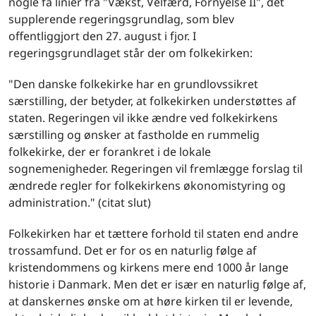
nogle få linier fra "Vækst, Velfærd, Fornyelse II", det
supplerende regeringsgrundlag, som blev
offentliggjort den 27. august i fjor. I
regeringsgrundlaget står der om folkekirken:
"Den danske folkekirke har en grundlovssikret
særstilling, der betyder, at folkekirken understøttes af
staten. Regeringen vil ikke ændre ved folkekirkens
særstilling og ønsker at fastholde en rummelig
folkekirke, der er forankret i de lokale
sognemenigheder. Regeringen vil fremlægge forslag til
ændrede regler for folkekirkens økonomistyring og
administration." (citat slut)
Folkekirken har et tættere forhold til staten end andre
trossamfund. Det er for os en naturlig følge af
kristendommens og kirkens mere end 1000 år lange
historie i Danmark. Men det er især en naturlig følge af,
at danskernes ønske om at høre kirken til er levende,