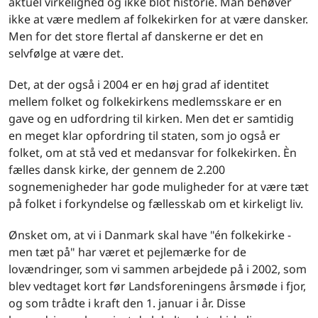
aktuel virkelighed og ikke blot historie. Man behøver
ikke at være medlem af folkekirken for at være dansker.
Men for det store flertal af danskerne er det en
selvfølge at være det.
Det, at der også i 2004 er en høj grad af identitet
mellem folket og folkekirkens medlemsskare er en
gave og en udfordring til kirken. Men det er samtidig
en meget klar opfordring til staten, som jo også er
folket, om at stå ved et medansvar for folkekirken. Èn
fælles dansk kirke, der gennem de 2.200
sognemenigheder har gode muligheder for at være tæt
på folket i forkyndelse og fællesskab om et kirkeligt liv.
Ønsket om, at vi i Danmark skal have "én folkekirke -
men tæt på" har været et pejlemærke for de
lovændringer, som vi sammen arbejdede på i 2002, som
blev vedtaget kort før Landsforeningens årsmøde i fjor,
og som trådte i kraft den 1. januar i år. Disse