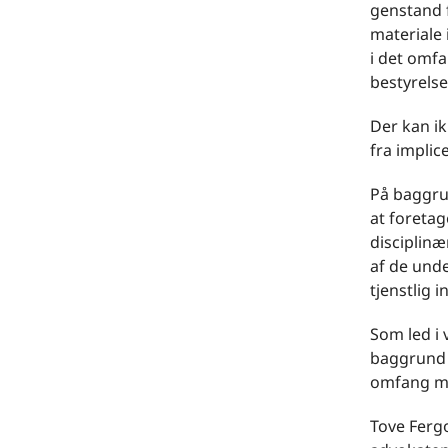
genstand 
materiale 
i det omfa
bestyrelse
Der kan ik
fra impli
På baggru
at foretag
disciplin
af de unde
tjenstlig
Som led i
baggrund 
omfang mi
Tove Fergo