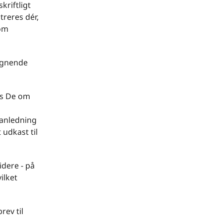
riftligt
treres dér,
 om
lignende
es De om
 anledning
udkast til
dere - på
ilket
rev til