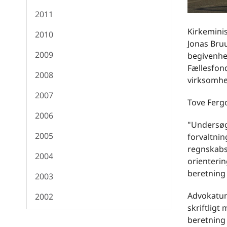
2011
Kirkemini
2010
Jonas Bruu
2009
begivenhed
Fællesfond
2008
virksomhe
2007
Tove Fergo
2006
"Undersøg
2005
forvaltnin
regnskabs
2004
orienterin
beretning
2003
Advokatun
2002
skriftligt
beretning