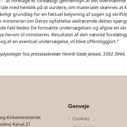
 - "at foretage et foreløbigt gennemsyn af det ovennævnte
iale med henblik på at vurdere, om materialet skønnes at 
kkeligt grundlag for en faktuel belysning af sagen og skriftli
e ministeren om Deres opfattelse vedrørende dettes spørgs
e fald bedes De fortsætte undersøgelsen og afgive en skri
e herom til ministeren. Resultatet af den nævnte foreløbig
og af en eventuel undersøgelse, vil blive offentliggjort."
 oplysninger hos pressesekretær Henrik Gade Jensen, 3392 3944
Genveje
 og Kirkeministeriet
Cookies
holms Kanal 21