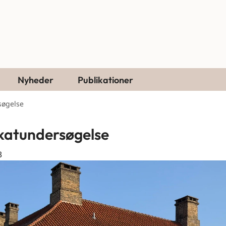
Nyheder
Publikationer
søgelse
atundersøgelse
3