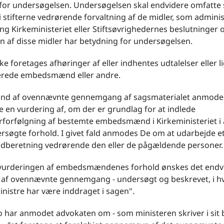
for undersøgelsen. Undersøgelsen skal endvidere omfatte sk
i stifterne vedrørende forvaltning af de midler, som adminis
ng Kirkeministeriet eller Stiftsøvrighedernes beslutninger
n af disse midler har betydning for undersøgelsen.
ke foretages afhøringer af eller indhentes udtalelser eller 
cerede embedsmænd eller andre.
nd af ovennævnte gennemgang af sagsmaterialet anmod
e en vurdering af, om der er grundlag for at indlede
ærforfølgning af bestemte embedsmænd i Kirkeministeriet i
rsøgte forhold. I givet fald anmodes De om at udarbejde et 
 indberetning vedrørende den eller de pågældende personer.
 vurderingen af embedsmændenes forhold ønskes det endvi
af ovennævnte gennemgang - undersøgt og beskrevet, i hv
nistre har være inddraget i sagen".
 har anmodet advokaten om - som ministeren skriver i sit b