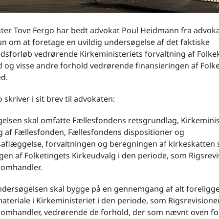
ster Tove Fergo har bedt advokat Poul Heidmann fra advok
n om at foretage en uvildig undersøgelse af det faktiske
sforløb vedrørende Kirkeministeriets forvaltning af Folke
 og visse andre forhold vedrørende finansieringen af Folk
d.
 skriver i sit brev til advokaten:
elsen skal omfatte Fællesfondens retsgrundlag, Kirkeminis
g af Fællesfonden, Fællesfondens dispositioner og
aflæggelse, forvaltningen og beregningen af kirkeskatten
gen af Folketingets Kirkeudvalg i den periode, som Rigsrev
 omhandler.
dersøgelsen skal bygge på en gennemgang af alt foreligg
 materiale i Kirkeministeriet i den periode, som Rigsrevision
 omhandler, vedrørende de forhold, der som nævnt oven fo