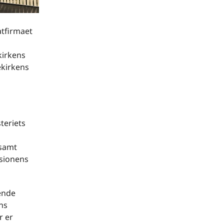
atfirmaet
kirkens
ekirkens
teriets
 samt
isionens
ende
ens
r er