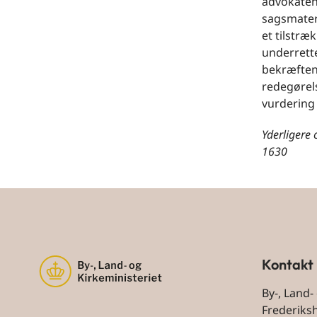
advokaten
sagsmater
et tilstræ
underrett
bekræftend
redegørels
vurdering 
Yderligere
1630
Kontakt
By-, Land-
Frederiks