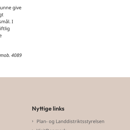
kunne give
gt
mål. I
ftlig
e
, mob. 4089
Nyttige links
Plan- og Landdistriktsstyrelsen