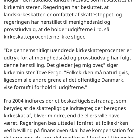
kirkeministeren. Regeringen har besluttet, at
landskirkeskatten er omfattet af skattestoppet, og
regeringen har henstillet til menighedsråd og
provstiudvalg, at de holder udgifterne i ro, så
kirkeskatteprocenterne ikke stiger.
"De gennemsnitligt uændrede kirkeskatteprocenter er
udtryk for, at menighedsråd og provstiudvalg har fulgt
denne henstilling. Det glæder jeg mig over," siger
kirkeminister Tove Fergo. "Folkekirken må naturligvis,
ligesom alle andre grene af det offentlige Danmark,
vise fornuft i forhold til udgifterne."
Fra 2004 indføres der et beskæftigelsesfradrag, som
betyder, at de skattepligtige indtægter, der beregnes
kirkeskat af, bliver mindre, end de ellers ville have
været. Regeringen besluttede i foråret, at folkekirken
ved bevilling på finansloven skal have kompensation for
det provenutab, som det medfører. I forslag til finanslov