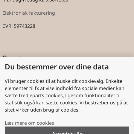
Elektronisk fakturering
CVR: 59743228
Genveje
Du bestemmer over dine data
Cookies
Aktindsigt
Vi bruger cookies til at huske dit cookievalg. Enkelte
elementer til fx at vise indhold fra sociale medier kan
Persondatabeskyttelse
sætte tredjeparts cookies, ligesom funktionalitet til
statistik også kan sætte cookies. Vi bestræber os på at
Nyttige links
sitet virker uden brug af cookies.
Plan- og Landdistriktsstyrelsen
Læs mere om cookies
VisitDenmark
Accepter alle