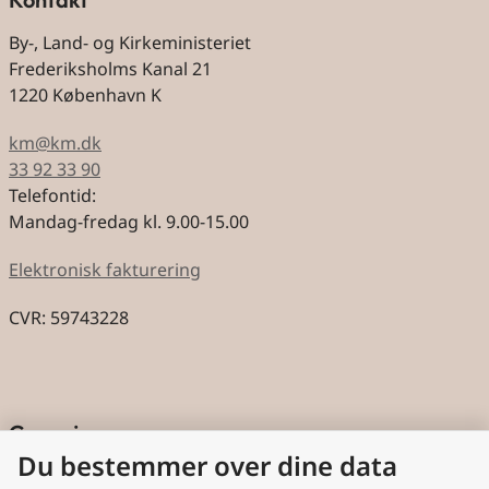
By-, Land- og Kirkeministeriet
Frederiksholms Kanal 21
1220 København K
km@km.dk
33 92 33 90
Telefontid:
Mandag-fredag kl. 9.00-15.00
Elektronisk fakturering
CVR: 59743228
Genveje
Du bestemmer over dine data
Cookies